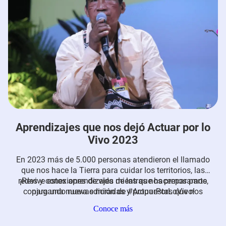
Aprendizajes que nos dejó Actuar por lo
Vivo 2023
En 2023 más
de 5.000 personas atendieron el llamado
que nos hace la Tierra para cuidar los territorios, las
redes y conexiones de vida de las que hacemos parte,
¡Revive estos aprendizajes mientras nos preparamos
conjugando nuevas miradas y propuestas que nos
para una nueva edición de #ActuarPorLoVivo!
invitaron a reflexionar alrededor de nuestros hábitos
Conoce más
cotidianos, la manera en que nos relacionamos con
nuestros entornos y cómo podemos cocrear el planeta