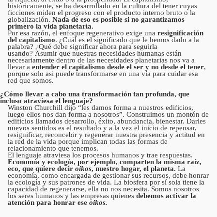
históricamente, se ha desarrollado en la cultura del tener cuyas
ficciones miden el progreso con el producto interno bruto o la
globalización.
Nada de eso es posible si no garantizamos
primero la vida planetaria.
Por esa razón, el enfoque regenerativo exige una
resignificación
del capitalismo
. ¿Cuál es el significado que le hemos dado a la
palabra? ¿Qué debe significar ahora para seguirla
usando? Asumir que nuestras necesidades humanas están
necesariamente dentro de las necesidades planetarias nos va a
llevar a
entender el capitalismo desde el ser y no desde el tener
,
porque solo así puede transformarse en una vía para cuidar esa
red que somos.
¿Cómo llevar a cabo una transformación tan profunda, que
incluso atraviesa el lenguaje?
Winston Churchill dijo “les damos forma a nuestros edificios,
luego ellos nos dan forma a nosotros”. Construimos un montón de
edificios llamados desarrollo, éxito, abundancia, bienestar. Darles
nuevos sentidos es el resultado y a la vez el inicio de repensar,
resignificar, reconcebir y regenerar nuestra presencia y actitud en
la red de la vida porque implican todas las formas de
relacionamiento que tenemos.
El lenguaje atraviesa los procesos humanos y trae respuestas.
Economía y ecología, por ejemplo, comparten la misma raíz,
eco, que quiere decir
oikos
, nuestro hogar, el planeta.
La
economía, como encargada de gestionar sus recursos, debe honrar
la ecología y sus patrones de vida. La biosfera por sí sola tiene la
capacidad de regenerarse, ella no nos necesita. Somos nosotros
los seres humanos y las empresas quienes
debemos activar la
atención para honrar ese
oikos.