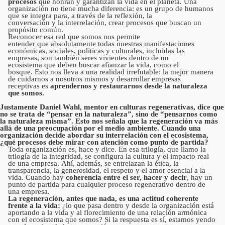
procesos
que honran y garantizan la vida en el planeta. Una
organización no tiene mucha diferencia: es un grupo de humanos
que se integra para, a través de la reflexión, la
conversación y la interrelación, crear procesos que buscan un
propósito común.
Reconocer esa red que somos nos permite
entender que absolutamente todas nuestras manifestaciones
económicas, sociales, políticas y culturales, incluidas las
empresas, son también seres vivientes dentro de un
ecosistema que deben buscar afianzar la vida, como el
bosque. Esto nos lleva a una realidad irrefutable: la mejor manera
de cuidarnos a nosotros mismos y desarrollar empresas
receptivas es
aprendernos y restaurarnos desde la naturaleza
que somos.
Justamente Daniel Wahl, mentor en culturas regenerativas, dice que
no se trata de “pensar en la naturaleza”, sino de “pensarnos como
la naturaleza misma”. Esto nos señala que la regeneración va más
allá de una preocupación por el medio ambiente. Cuando una
organización decide abordar su interrelación con el ecosistema,
¿qué procesos debe mirar con atención como punto de partida?
Toda organización es, hace y dice. En esa trilogía, que llamo la
trilogía de la integridad, se configura la cultura y el impacto real
de una empresa. Ahí, además, se entrelazan la ética, la
transparencia, la generosidad, el respeto y el amor esencial a la
vida. Cuando hay
coherencia entre el ser, hacer y decir
, hay un
punto de partida para cualquier proceso regenerativo dentro de
una empresa.
La regeneración, antes que nada, es una actitud coherente
frente a la vida:
¿lo que pasa dentro y desde la organización está
aportando a la vida y al florecimiento de una relación armónica
con el ecosistema que somos? Si la respuesta es sí, estamos yendo