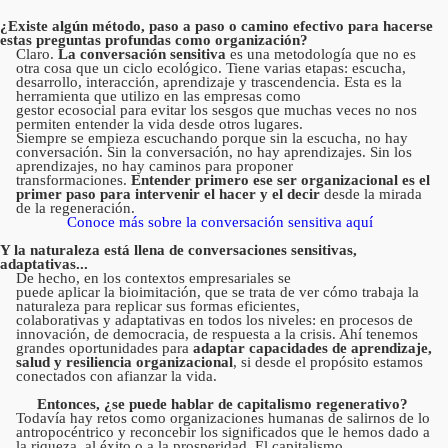
¿Existe algún método, paso a paso o camino efectivo para hacerse
estas preguntas profundas como organización?
Claro.
La conversación sensitiva
es una metodología que no es
otra cosa que un ciclo ecológico. Tiene varias etapas: escucha,
desarrollo, interacción, aprendizaje y trascendencia. Esta es la
herramienta que utilizo en las empresas como
gestor ecosocial para evitar los sesgos que muchas veces no nos
permiten entender la vida desde otros lugares.
Siempre se empieza escuchando porque sin la escucha, no hay
conversación. Sin la conversación, no hay aprendizajes. Sin los
aprendizajes, no hay caminos para proponer
transformaciones.
Entender primero ese ser organizacional es el
primer paso para intervenir el hacer y el decir
desde la mirada
de la regeneración.
Conoce más sobre la conversación sensitiva aquí
Y la naturaleza está llena de conversaciones sensitivas,
adaptativas...
De hecho, en los contextos empresariales se
puede aplicar la bioimitación, que se trata de ver cómo trabaja la
naturaleza para replicar sus formas eficientes,
colaborativas y adaptativas en todos los niveles: en procesos de
innovación, de democracia, de respuesta a la crisis. Ahí tenemos
grandes oportunidades para
adaptar capacidades de aprendizaje,
salud y resiliencia organizacional
, si desde el propósito estamos
conectados con afianzar la vida.
Entonces, ¿se puede hablar de capitalismo regenerativo?
Todavía hay retos como organizaciones humanas de salirnos de lo
antropocéntrico y reconcebir los significados que le hemos dado a
la riqueza, al éxito o a la prosperidad. El capitalismo,