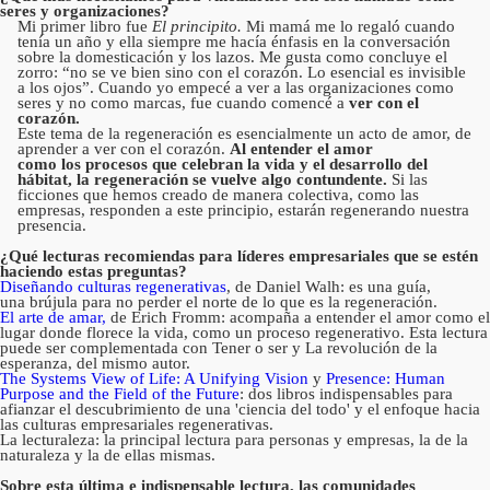
seres y organizaciones?
Mi primer libro fue
El principito.
Mi mamá me lo regaló cuando
tenía un año y ella siempre me hacía énfasis en la conversación
sobre la domesticación y los lazos. Me gusta como concluye el
zorro: “no se ve bien sino con el corazón. Lo esencial es invisible
a los ojos”. Cuando yo empecé a ver a las organizaciones como
seres y no como marcas, fue cuando comencé a
ver con el
corazón.
Este tema de la regeneración es esencialmente un acto de amor, de
aprender a ver con el corazón.
Al entender el amor
como los procesos que celebran la vida y el desarrollo del
hábitat, la regeneración se vuelve algo contundente.
Si las
ficciones que hemos creado de manera colectiva, como las
empresas, responden a este principio, estarán regenerando nuestra
presencia.
¿Qué lecturas recomiendas para líderes empresariales que se estén
haciendo estas preguntas?
Diseñando culturas regenerativas
, de Daniel Walh: es una guía,
una brújula para no perder el norte de lo que es la regeneración.
El arte de amar,
de Erich Fromm: acompaña a entender el amor como el
lugar donde florece la vida, como un proceso regenerativo. Esta lectura
puede ser complementada con Tener o ser y La revolución de la
esperanza, del mismo autor.
The Systems View of Life: A Unifying Vision
y
Presence: Human
Purpose and the Field of the Future
: dos libros indispensables para
afianzar el descubrimiento de una 'ciencia del todo' y el enfoque hacia
las culturas empresariales regenerativas.
La lecturaleza: la principal lectura para personas y empresas, la de la
naturaleza y la de ellas mismas.
Sobre esta última e indispensable lectura, las comunidades