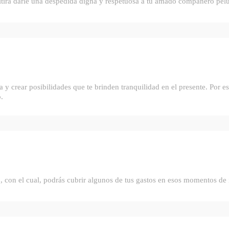
itirá darle una despedida digna y respetuosa a tu amado compañero pel
crear posibilidades que te brinden tranquilidad en el presente. Por e
.
con el cual, podrás cubrir algunos de tus gastos en esos momentos de 