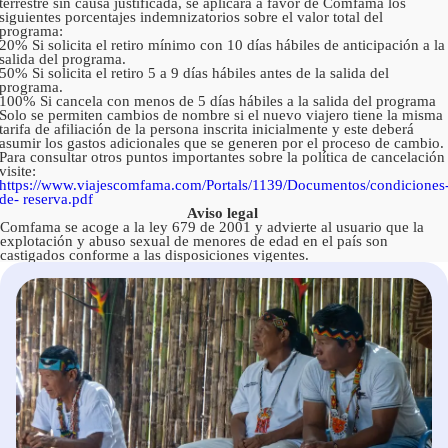
terrestre sin causa justificada, se aplicará a favor de Comfama los
siguientes porcentajes indemnizatorios sobre el valor total del
programa:
20% Si solicita el retiro mínimo con 10 días hábiles de anticipación a la
salida del programa.
50% Si solicita el retiro 5 a 9 días hábiles antes de la salida del
programa.
100% Si cancela con menos de 5 días hábiles a la salida del programa
Solo se permiten cambios de nombre si el nuevo viajero tiene la misma
tarifa de afiliación de la persona inscrita inicialmente y este deberá
asumir los gastos adicionales que se generen por el proceso de cambio.
Para consultar otros puntos importantes sobre la política de cancelación
visite:
https://www.viajescomfama.com/Portals/1139/Documentos/condiciones
de-
reserva.pdf
Aviso legal
Comfama se acoge a la ley 679 de 2001 y advierte al usuario que la
explotación y abuso sexual de menores de edad en el país son
castigados conforme a las disposiciones vigentes.