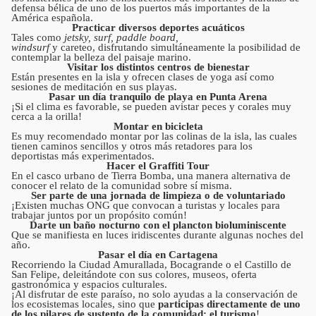
defensa bélica de uno de los puertos más importantes de la
América española.
Practicar diversos deportes acuáticos
Tales como
jetsky, surf, paddle board,
windsurf
y careteo, disfrutando simultáneamente la posibilidad de
contemplar la belleza del paisaje marino.
Visitar los distintos centros de bienestar
Están presentes en la isla y ofrecen clases de yoga así como
sesiones de meditación en sus playas.
Pasar un día tranquilo de playa en Punta Arena
¡Si el clima es favorable, se pueden avistar peces y corales muy
cerca a la orilla!
Montar en bicicleta
Es muy recomendado montar por las colinas de la isla, las cuales
tienen caminos sencillos y otros más retadores para los
deportistas más experimentados.
Hacer el Graffiti Tour
En el casco urbano de Tierra Bomba, una manera alternativa de
conocer el relato de la comunidad sobre sí misma.
Ser parte de una jornada de limpieza o de voluntariado
¡Existen muchas ONG que convocan a turistas y locales para
trabajar juntos por un propósito común!
Darte un baño nocturno con el plancton bioluminiscente
Que se manifiesta en luces iridiscentes durante algunas noches del
año.
Pasar el día en Cartagena
Recorriendo la Ciudad Amurallada, Bocagrande o el Castillo de
San Felipe, deleitándote con sus colores, museos, oferta
gastronómica y espacios culturales.
¡Al disfrutar de este paraíso, no solo ayudas a la conservación de
los ecosistemas locales, sino que
participas directamente de uno
de los pilares de sustento de la comunidad: el turismo
!