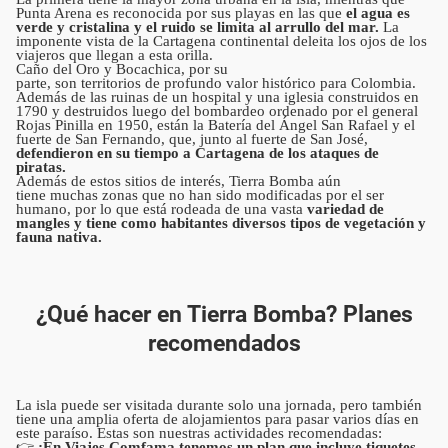
Punta Arena es reconocida por sus playas en las que
el agua es
verde y cristalina y el ruido se limita al arrullo del mar.
La
imponente vista de la Cartagena continental deleita los ojos de los
viajeros que llegan a esta orilla.
Caño del Oro y Bocachica, por su
parte, son territorios de profundo valor histórico para Colombia.
Además de las ruinas de un hospital y una iglesia construidos en
1790 y destruidos luego del bombardeo ordenado por el general
Rojas Pinilla en 1950, están la Batería del Ángel San Rafael y el
fuerte de San Fernando, que, junto al fuerte de San José,
defendieron en su tiempo a Cartagena de los ataques de
piratas.
Además de estos sitios de interés, Tierra Bomba aún
tiene muchas zonas que no han sido modificadas por el ser
humano, por lo que está rodeada de una vasta
variedad de
mangles y tiene como habitantes diversos tipos de vegetación y
fauna nativa.
¿Qué hacer en Tierra Bomba? Planes
recomendados
La isla puede ser visitada durante solo una jornada, pero también
tiene una amplia oferta de alojamientos para pasar varios días en
este paraíso. Estas son nuestras actividades recomendadas:
👉
¡En Viajes Comfama tenemos un plan que incluye tiquetes,