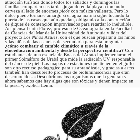
atracción turística donde todos los sábados y domingos las
familias comparten sus tardes jugando en la playa o tomando
cerveza al lado de enormes
picós
con música vallenata. Pero lo
dulce puede tornarse amargo si el agua marina sigue tocando la
puerta de las casas que aún quedan, obligando a la construcción
de diques de contención improvisados para retardar lo ineludible.
Así piensa Lenin Flórez, profesor de Oceanografía en la Facultad
de Ciencias del Mar de la Universidad de Antioquia y líder del
proyecto Los
Niños
A
zules
,
con el que buscan preparar a los niños
y las niñas de las escuelas de secundaria para esta pregunta:
¿cómo combatir el cambio climático a través de la
etnoeducación ambiental y desde la perspectiva científica?
Con
estudiantes de una escuela de Bocas del Atrato implementaron el
primer Solmáforo de Urabá que mide la radiación UV, responsable
del cáncer de piel. Los mapas de estaciones que tienen en el golfo
son otro recurso pedagógico para su aprendizaje, y gracias a estos
también han descubierto procesos de bioluminiscencia que eran
desconocidos. «Descubrimos los organismos que la generan y
ahora sabemos que hay algas que son tóxicas y tienen impacto en
la pesca», explica Lenin.