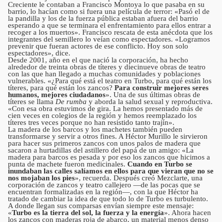
Creciente le contaban a Francisco Montoya lo que pasaba en su
barrio, lo hacían como si fuera una película de terror: «Pasó el de
la pandilla y los de la fuerza pública estaban afuera del barrio
esperando a que se terminara el enfrentamiento para ellos entrar a
recoger a los muertos». Francisco rescata de esta anécdota que los
integrantes del semillero lo veían como espectadores. «Logramos
prevenir que fueran actores de ese conflicto. Hoy son solo
espectadores», dice.
Desde 2001, año en el que nació la corporación, ha hecho
alrededor de treinta obras de títeres y diecinueve obras de teatro
con las que han llegado a muchas comunidades y poblaciones
vulnerables. «¿Para qué está el teatro en Turbo, para qué están los
títeres, para qué están los zancos?
Para construir mejores seres
humanos, mejores ciudadanos
». Una de sus últimas obras de
títeres se llama
De rumba
y aborda la salud sexual y reproductiva.
«Con esa obra estuvimos de gira. La hemos presentado más de
cien veces en colegios de la región y hemos reemplazado los
títeres tres veces porque no han resistido tanto trajín».
La madera de los barcos y los machetes también pueden
transformarse y servir a otros fines. A Héctor Murillo le sirvieron
para hacer sus primeros zancos con unos palos de madera que
sacaron a hurtadillas del astillero del papá de un amigo: «La
madera para barcos es pesada y por eso los zancos que hicimos a
punta de machete fueron medicinales.
Cuando en Turbo se
inundaban las calles salíamos en ellos para que vieran que no se
nos mojaban los pies
», recuerda. Después creó Mezclarte, una
corporación de zancos y teatro callejero —de las pocas que se
encuentran formalizadas en la región—, con la que Héctor ha
tratado de cambiar la idea de que todo lo de Turbo es turbulento.
A donde llegan sus comparsas envían siempre este mensaje:
«
Turbo es la tierra del sol, la fuerza y la energía
». Ahora hacen
los zancos con maderas roja de abarco, un material menos denso