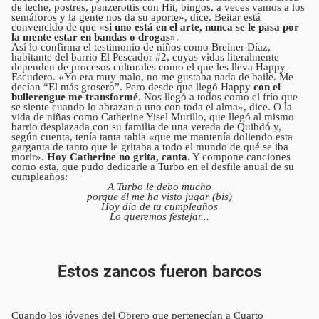
de leche, postres, panzerottis con Hit, bingos, a veces vamos a los
semáforos y la gente nos da su aporte», dice. Beitar está
convencido de que «
si uno está en el arte, nunca se le pasa por
la mente estar en bandas o drogas
».
Así lo confirma el testimonio de niños como Breiner Díaz,
habitante del barrio El Pescador #2, cuyas vidas literalmente
dependen de procesos culturales como el que les lleva Happy
Escudero. «Yo era muy malo, no me gustaba nada de baile. Me
decían “El más grosero”. Pero desde que llegó Happy
con el
bullerengue me transformé
. Nos llegó a todos como el frío que
se siente cuando lo abrazan a uno con toda el alma», dice. O la
vida de niñas como Catherine Yisel Murillo, que llegó al mismo
barrio desplazada con su familia de una vereda de Quibdó y,
según cuenta, tenía tanta rabia «que me mantenía doliendo esta
garganta de tanto que le gritaba a todo el mundo de qué se iba
morir».
Hoy Catherine no grita, canta
. Y compone canciones
como esta, que pudo dedicarle a Turbo en el desfile anual de su
cumpleaños:
A Turbo le debo mucho
porque él me ha visto jugar (bis)
Hoy día de tu cumpleaños
Lo queremos festejar...
Estos zancos fueron barcos
Cuando los jóvenes del Obrero que pertenecían a Cuarto