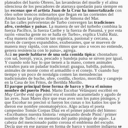
plateados del barrio Obrero, las lavanderas del muelle y el alma
silenciosa de los pescadores de atarraya quedarán para siempre en
las
escenas que el artista Juan de la Cruz ha inmortalizado
con
óleo sobre troncos milenarios que llegan en las corrientes del
Atrato hasta las playas distópicas de Simona del Mar.
En las calles polvorientas de Turbo convergen las
tradiciones
afro, costeñas y paisas
. La manera de ser del turbeño combina la
fuerza Pacífico, la fuerza Caribe y la fuerza de Panamá, y por esta
razón «mucha gente no se halla en Turbo», explica Urabá Ruiz.
«Esa manera de contacto tan orgánica, pasional y cercana, a
través de cuerpos expandidos, exuberantes, que se mueven de
manera muy rápida, con unos ritmos que uno a veces no entiende,
genera resistencia con lo paisa», agrega.
Acá
no puede hablarse de una sola comida típica
: chontaduro
con sal, borojó, yuca, pescado y bandeja paisa se sirven por igual.
Y cuando solo hay lo que tienen a la mano, comen animales
extraños para un paladar tradicional: guagua, babilla, paloma,
animales de monte como el armadillo o el conejo. Y cuando hay
tiempo y un poco de nostalgia comen las menudencias
tradicionales de buche, ubre, costilla, chorizo, morcilla y cangrejo
en la Casa de los Fritos, de Bertilda Murillo.
El parque principal tiene forma de barco y lleva el mismo
nombre del puerto Pisisí
. Mario Escobar Velásquez escribió en
Muy Caribe está
que
pisisí
era el sonido acaramelado y agudo de
las aves. Juan Mares dice que esas aves son los patos pisingos, y
que Escobar no precisó si fueron los cunas o los katíos los que le
dieron ese nombre onomatopéyico. Algo aclara el poeta
campesino Tomás Corpas Díaz en el primer párrafo del himno:
«Escribamos nuestra historia / empezando desde Pisisí / primer
nombre de Turbo / en memoria del patito pisingo de aquí». La
cabeza del mencionado patito corona el emblema del escudo.
Decía que en ese parque en forma de barco y nombre indígena
se