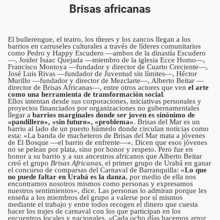
Brisas africanas
El bullerengue, el teatro, los títeres y los zancos llegan a los
barrios en carruseles culturales a través de líderes comunitarios
como Pedro y Happy Escudero —ambos de la dinastía Escudero
—, Joider Isaac Quejada —miembro de la iglesia Ecce Homo—,
Francisco Montoya —fundador y director de Cuarto Creciente—,
José Luis Rivas —fundador de Juventud sin límites—, Héctor
Murillo —fundador y director de Mezclarte—, Alberto Beitar —
director de Brisas Africanas—, entre otros actores que ven
el arte
como una herramienta de transformación social
.
Ellos intentan desde sus corporaciones, iniciativas personales y
proyectos financiados por organizaciones no gubernamentales
llegar a
barrios marginales donde ser joven es sinónimo de
«pandillero», «sin futuro», «problema»
. Brisas del Mar es un
barrio al lado de un puerto húmedo donde circulan noticias como
esta: «La banda de macheteros de Brisas del Mar mata a jóvenes
de El Bosque —el barrio de enfrente—». Dicen que esos jóvenes
no se pelean por plata, sino por honor y respeto. Pero fue en
honor a su barrio y a sus ancestros africanos que Alberto Beitar
creó el grupo
Brisas Africanas
, el primer grupo de Urabá en ganar
el concurso de comparsas del Carnaval de Barranquilla: «
Lo que
no puede faltar en Urabá es la danza
, por medio de ella nos
encontramos nosotros mismos como personas y expresamos
nuestros sentimientos», dice. Las personas lo admiran porque les
enseña a los miembros del grupo a valerse por sí mismos
mediante el trabajo y entre todos recogen el dinero que cuesta
hacer los trajes de carnaval con los que participan en los
encuentros locales y nacionales. «Cada ocho días hacemos arroz