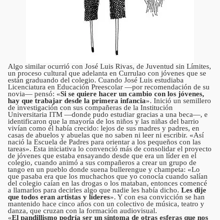
Algo similar ocurrió con José Luis Rivas, de Juventud sin Límites,
un proceso cultural que adelanta en Currulao con jóvenes que se
están graduando del colegio. Cuando José Luis estudiaba
Licenciatura en Educación Preescolar —por recomendación de su
novia— pensó: «
Si se quiere hacer un cambio con los jóvenes,
hay que trabajar desde la primera infancia
». Inició un semillero
de investigación con sus compañeras de la Institución
Universitaria ITM —donde pudo estudiar gracias a una beca—, e
identificaron que la mayoría de los niños y las niñas del barrio
vivían como él había crecido: lejos de sus madres y padres, en
casas de abuelos y abuelas que no saben ni leer ni escribir. «Así
nació la Escuela de Padres para orientar a los pequeños con las
tareas». Esta iniciativa lo convenció más de consolidar el proyecto
de jóvenes que estaba ensayando desde que era un líder en el
colegio, cuando animó a sus compañeros a crear un grupo de
tango en un pueblo donde suena bullerengue y champeta: «Lo
que pasaba era que los muchachos que yo conocía cuando salían
del colegio caían en las drogas o los mataban, entonces comencé
a llamarlos para decirles algo que nadie les había dicho.
Les dije
que todos eran artistas y líderes
». Y con esa convicción se han
mantenido hace cinco años con un colectivo de música, teatro y
danza, que cruzan con la formación audiovisual.
«
El pandillismo podría ser un síntoma de otras esferas que nos