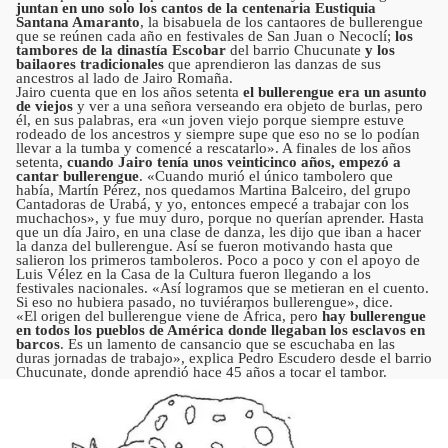
juntan en uno solo los cantos de la centenaria Eustiquia
Santana Amaranto
, la bisabuela de los cantaores de bullerengue
que se reúnen cada año en festivales de San Juan o Necoclí;
los
tambores de la dinastía Escobar
del barrio Chucunate
y los
bailaores tradicionales
que aprendieron las danzas de sus
ancestros al lado de Jairo Romaña.
Jairo cuenta que en los años setenta
el bullerengue era un asunto
de viejos
y ver a una señora verseando era objeto de burlas, pero
él, en sus palabras, era «un joven viejo porque siempre estuve
rodeado de los ancestros y siempre supe que eso no se lo podían
llevar a la tumba y comencé a rescatarlo». A finales de los años
setenta,
cuando Jairo tenía unos veinticinco años, empezó a
cantar bullerengue
. «Cuando murió el único tambolero que
había, Martín Pérez, nos quedamos Martina Balceiro, del grupo
Cantadoras de Urabá, y yo, entonces empecé a trabajar con los
muchachos», y fue muy duro, porque no querían aprender. Hasta
que un día Jairo, en una clase de danza, les dijo que iban a hacer
la danza del bullerengue. Así se fueron motivando hasta que
salieron los primeros tamboleros. Poco a poco y con el apoyo de
Luis Vélez en la Casa de la Cultura fueron llegando a los
festivales nacionales. «Así logramos que se metieran en el cuento.
Si eso no hubiera pasado, no tuviéramos bullerengue», dice.
«El origen del bullerengue viene de África, pero
hay bullerengue
en todos los pueblos de América donde llegaban los esclavos en
barcos
. Es un lamento de cansancio que se escuchaba en las
duras jornadas de trabajo», explica Pedro Escudero desde el barrio
Chucunate, donde aprendió hace 45 años a tocar el tambor.