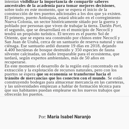
intentan
visibilizar la importancia de compartir saberes
ancestrales de la academia para tomar mejores decisiones
,
sobre todo en este momento, que se espera el inicio de la
construcción de tres puertos adicionales a los dos que ya existen.
El primero, puerto Antioquia, estará ubicado en el corregimiento
Nueva Colonia, un sector históricamente sitiado por la guerra y
poblado por personas que viven de trabajar la tierra. Darién
Port
,
el segundo, que se desarrollará en el municipio de Necoclí y
tendrá un propósito turístico. El tercero es el puerto Sol de
Oriente, que se espera sea construido por chinos entre Necoclí y
San Juan de Urabá, cerca de un santuario de reserva natural y una
ciénaga. Ese santuario ardió durante 19 días en 2018, dejando
4.400 hectáreas de bosque destruido y 350 especies de fauna
silvestre calcinadas, un daño irreparable para el ecosistema, que
tardará, según expertos ambientales, más de 50 años en
recuperarse.
En este momento el desarrollo de la región está concentrado en la
extracción y la explotación de recursos naturales, pero con los
puertos se espera
que su economía se transforme hacia el
tránsito de mercancías que los conecten con el mundo
. Se están
construyendo bodegas para almacenar mercancía en las carreteras,
y las universidades empiezan a hablar de formación técnica para
que sus habitantes puedan emplearse en los nuevos trabajos que
ofrecerán los puertos.
María Isabel Naranjo
Por: