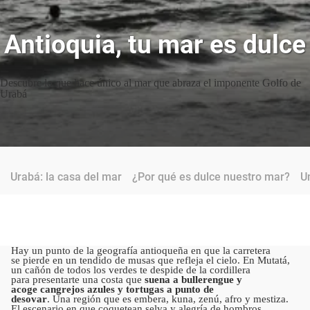
Antioquia, tu mar es dulce
Descubre lo que hace único al mar que abraza el imponente Golfo de
Urabá
Urabá: la casa del mar
¿Por qué es dulce nuestro mar?
U
Hay un punto de la geografía antioqueña en que la carretera
se pierde en un tendido de musas que refleja el cielo. En Mutatá,
un cañón de todos los verdes te despide de la cordillera
para presentarte una costa que
suena a bullerengue y
acoge cangrejos azules y tortugas a punto de
desovar
. Una región que es embera, kuna, zenú, afro y mestiza.
El escenario en que coquetean selva y alegría de hombros