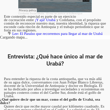
Comfama Social Media
·
El mar se parece al bullerengue
Este contenido especial es parte de un ejercicio
de cocreación entre
¡Y ajá! Urabá
y Comfama, con el propósito
común de reconocer nuestro mar, nuestra identidad, la riqueza que
esconde cada rincón de Antioquia y el trabajo periodístico que se
forja en sus regiones.
🌴
Lee: El Paraíso que recorremos para llegar al mar de Urabá
Cargando mapa...
Entrevista: ¿Qué hace único al mar de
Urabá?
Para entender la riqueza de la costa antioqueña, que va más allá
de su agua dulce, conversamos con Juan Felipe Blanco Libreros,
docente de la Universidad de Antioquia y doctor en Biología. Él
se ha dedicado por años a investigar sociedades y ecosistemas en
paisajes costeros como el del Caribe Sur, donde está el golfo de
Urabá.
¿Qué quiere decir que un mar, como el del golfo de Urabá, sea
dulce?
Quiere decir que recibe mayor caudal por kilómetro cuadrado. Es
el mar con menor salinidad en el Caribe. La salinidad es de 33