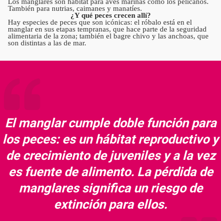
Los manglares son hábitat para aves marinas como los pelícanos.
También para nutrias, caimanes y manatíes.
¿Y qué peces crecen allí?
Hay especies de peces que son icónicas: el róbalo está en el
manglar en sus etapas tempranas, que hace parte de la seguridad
alimentaria de la zona; también el bagre chivo y las anchoas, que
son distintas a las de mar.
El manglar cumple doble función para
los peces: es un hábitat reproductivo y
de crecimiento de juveniles y a la vez
es fuente de alimento. La pérdida de
manglares significa un riesgo de
extinción para ellos.