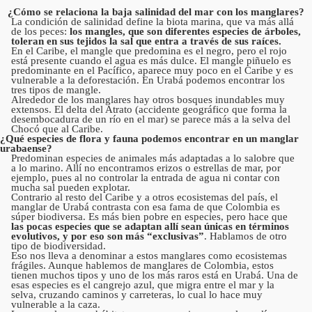
¿Cómo se relaciona la baja salinidad del mar con los manglares?
La condición de salinidad define la biota marina, que va más allá
de los peces:
los mangles, que son diferentes especies de árboles,
toleran en sus tejidos la sal que entra a través de sus raíces.
En el Caribe, el mangle que predomina es el negro, pero el rojo
está presente cuando el agua es más dulce. El mangle piñuelo es
predominante en el Pacífico, aparece muy poco en el Caribe y es
vulnerable a la deforestación. En Urabá podemos encontrar los
tres tipos de mangle.
Alrededor de los manglares hay otros bosques inundables muy
extensos. El delta del Atrato (accidente geográfico que forma la
desembocadura de un río en el mar) se parece más a la selva del
Chocó que al Caribe.
¿Qué especies de flora y fauna podemos encontrar en un manglar
urabaense?
Predominan especies de animales más adaptadas a lo salobre que
a lo marino. Allí no encontramos erizos o estrellas de mar, por
ejemplo, pues al no controlar la entrada de agua ni contar con
mucha sal pueden explotar.
Contrario al resto del Caribe y a otros ecosistemas del país, el
manglar de Urabá contrasta con esa fama de que Colombia es
súper biodiversa. Es más bien pobre en especies, pero hace que
las pocas especies que se adaptan allí sean únicas en términos
evolutivos, y por eso son más “exclusivas”
. Hablamos de otro
tipo de biodiversidad.
Eso nos lleva a denominar a estos manglares como ecosistemas
frágiles. Aunque hablemos de manglares de Colombia, estos
tienen muchos tipos y uno de los más raros está en Urabá. Una de
esas especies es el cangrejo azul, que migra entre el mar y la
selva, cruzando caminos y carreteras, lo cual lo hace muy
vulnerable a la caza.