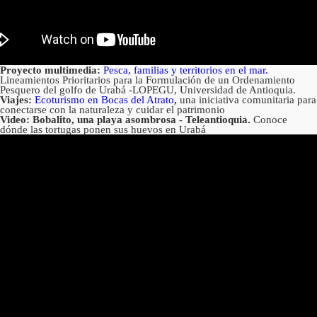
Proyecto multimedia:
Pesca, familias y territorios en el mar.
Lineamientos Prioritarios para la Formulación de un Ordenamiento
Pesquero del golfo de Urabá -LOPEGU, Universidad de Antioquia.
Viajes:
Ecoturismo en Bocas del Atrato
,
una iniciativa comunitaria para
conectarse con la naturaleza y cuidar el patrimonio
Video: Bobalito, una playa asombrosa - Teleantioquia.
Conoce
dónde las tortugas ponen sus huevos en Urabá