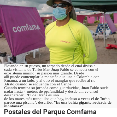
Flotando en su puesto, un torpedo desde el cual divisa a
cada visitante de Turbo Mar, Juan Pablo se conecta con el
ecosistema marino, su pasión más grande. Desde
allí puede contemplar la montaña que une a Colombia con
Panamá, a un lado, y al otro el manglar que recibe al río
Atrato cuando se encuentra con el Caribe.
Cuando termina su jornada como guardavidas, Juan Pablo suele
nadar hasta 4 metros de profundidad y desde allí ve el sol
desaparecer. "El de Urabá es uno
de los mares más tranquilos que hay, incluso a veces el de Turbo
parece una piscina", describe.
"Es una bahía gigante rodeada de
montañas".
Postales del Parque Comfama