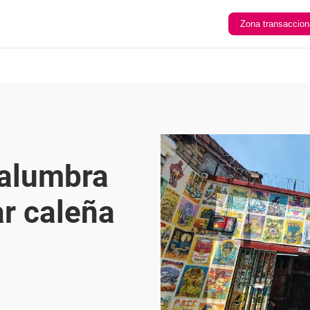
Zona transaccion
 alumbra
ar caleña