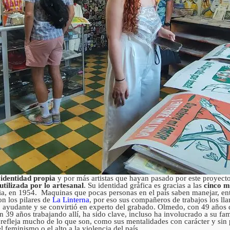
a
identidad propia
y por más artistas que hayan pasado por este proyect
tilizada por lo artesanal
. Su identidad gráfica es gracias a las
cinco m
a, en 1954. Maquinas que pocas personas en el país saben manejar, entr
n los pilares de
La Linterna
, por eso sus compañeros de trabajos los l
o ayudante y se convirtió en experto del grabado. Olmedo, con 49 años 
39 años trabajando allí, ha sido clave, incluso ha involucrado a su fam
s, refleja mucho de lo que son, como sus mentalidades con carácter y sin
 feminismo o el alto a la violencia del país.