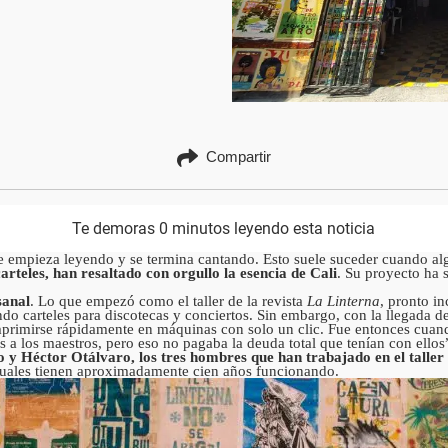
Compartir
Te demoras 0 minutos leyendo esta noticia
se empieza leyendo y se termina cantando. Esto suele suceder cuando al
carteles, han resaltado con orgullo la esencia de Cali
. Su proyecto ha 
.
sanal
. Lo que empezó como el taller de la revista
La Linterna
, pronto in
do carteles para discotecas y conciertos. Sin embargo, con la llegada d
rimirse rápidamente en máquinas con solo un clic. Fue entonces cuando
 a los maestros, pero eso no pagaba la deuda total que tenían con ellos
y Héctor Otálvaro, los tres hombres que han trabajado en el taller 
 cuales tienen aproximadamente cien años funcionando.