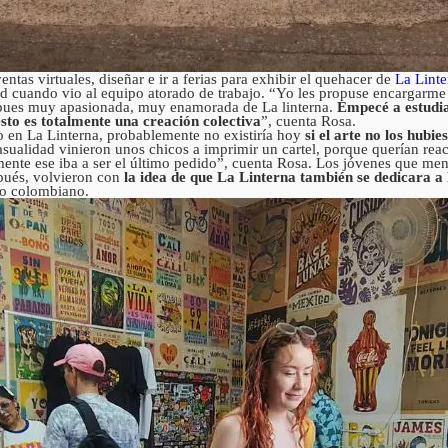
entas virtuales, diseñar e ir a ferias para exhibir el quehacer de
La Linte
ad cuando vio al equipo atorado de trabajo. “Yo les propuse encargarme 
y pues muy apasionada, muy enamorada de La linterna.
Empecé a estudia
sto es totalmente una creación colectiva
”, cuenta Rosa.
do en La Linterna, probablemente no existiría hoy
si el arte no los hubie
asualidad vinieron unos chicos a imprimir un cartel, porque querían reacti
ente ese iba a ser el último pedido”, cuenta Rosa. Los jóvenes que me
spués, volvieron con
la idea de que La Linterna también se dedicara a l
fico colombiano.