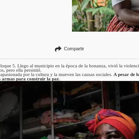
Compartir
loque 5. Llego al municipio en la época de la bonanza, vivió la violenci
, pero ella persistió.
 apasionada por la cultura y la mueven las causas sociales.
A pesar de h
s armas para construir la paz.