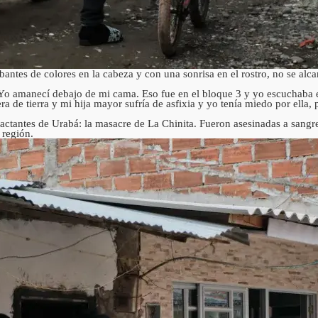
rbantes de colores en la cabeza y con una sonrisa en el rostro, no se al
o amanecí debajo de mi cama. Eso fue en el bloque 3 y yo escuchaba e
a de tierra y mi hija mayor sufría de asfixia y yo tenía miedo por ella
ctantes de Urabá: la masacre de La Chinita. Fueron asesinadas a sangr
 región.