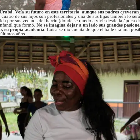
 Urabá. Veía su futuro en este territorio, aunque sus padres creyeran 
 cuatro de sus hijos son profesionales y una de sus hijas también lo será
da por sus vecinos del barrio (donde se quedó a vivir desde la época de 
nfantil que formó.
No se imagina dejar a un lado sus grandes pasiones, 
ño, su propia academia.
Luisa se dio cuenta de que el baile era una posi
 últimos años.