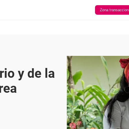
Zona transaccion
io y de la
rea