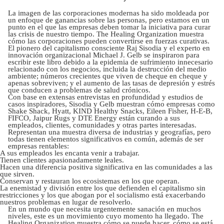
La imagen de las corporaciones modernas ha sido moldeada por
un enfoque de ganancias sobre las personas, pero estamos en un
punto en el que las empresas deben tomar la iniciativa para curar
las crisis de nuestro tiempo. The Healing Organization muestra
cómo las corporaciones pueden convertirse en fuerzas curativas.
El pionero del capitalismo consciente Raj Sisodia y el experto en
innovación organizacional Michael J. Gelb se inspiraron para
escribir este libro debido a la epidemia de sufrimiento innecesario
relacionado con los negocios, incluida la destrucción del medio
ambiente; números crecientes que viven de cheque en cheque y
apenas sobreviven; y el aumento de las tasas de depresión y estrés
que conducen a problemas de salud crónicos.
Con base en extensas entrevistas en profundidad y estudios de
casos inspiradores, Sisodia y Gelb muestran cómo empresas como
Shake Shack, Hyatt, KIND Healthy Snacks, Eileen Fisher, H-E-B,
FIFCO, Jaipur Rugs y DTE Energy están curando a sus
empleados, clientes, comunidades y otras partes interesadas.
Representan una muestra diversa de industrias y geografías, pero
todas tienen elementos significativos en común, además de ser
empresas rentables:
A sus empleados les encanta venir a trabajar.
Tienen clientes apasionadamente leales.
Hacen una diferencia positiva significativa en las comunidades a las
que sirven.
Conservan y restauran los ecosistemas en los que operan.
La enemistad y división entre los que defienden el capitalismo sin
restricciones y los que abogan por el socialismo está exacerbando
nuestros problemas en lugar de resolverlo.
En un mundo que necesita urgentemente sanación en muchos
niveles, este es un movimiento cuyo momento ha llegado. The
Healing Organization muestra cómo se puede hacer, cómo se está