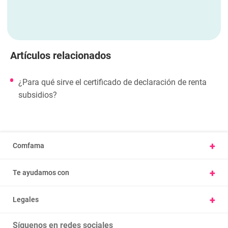
Artículos relacionados
¿Para qué sirve el certificado de declaración de renta
subsidios?
+
Comfama
Conoce Comfama
+
Te ayudamos con
Presentar una petición u observación
Vivienda y hábitat
Carta derechos y deberes afiliados
+
Legales
Parques
Ayúdanos a mejorar, cuéntanos tu experiencia
Nuestras políticas
Cursos
Trabaje con nosotros
Síguenos en redes sociales