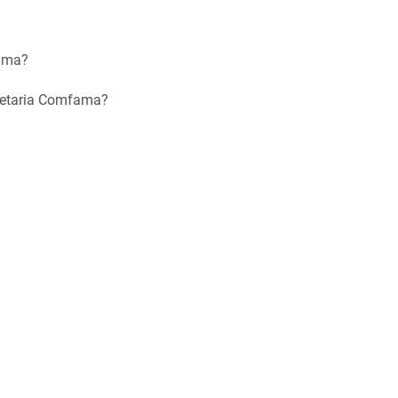
fama?
onetaria Comfama?