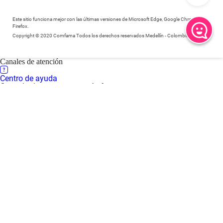
Este sitio funciona mejor con las últimas versiones de Microsoft Edge, Google Chrome y
Firefox.
Copyright © 2020 Comfama Todos los derechos reservados Medellín - Colombia
Canales de atención
Centro de ayuda
Consulta las preguntas más frecuentes
Central de llamadas
Comunícate a través de llamada al 604 3607080
Central de llamadas en Regiones
Comunícate a través de llamada al 018000 415 455
WhatsApp
Comunícate a través de chat al 310 3016666
Centro de servicios virtual
Inicia una video llamada con un asesor
Centros de servicio presenciales
Solicita tu turno desde casa para recibir atención presencial en
nuestras sedes