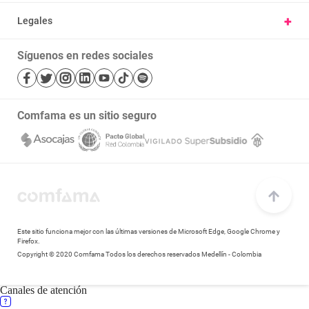
Vivienda y hábitat
Carta derechos y deberes afiliados
+
Legales
Parques
Ayúdanos a mejorar, cuéntanos tu experiencia
Nuestras políticas
Cursos
Trabaje con nosotros
Síguenos en redes sociales
Términos y condiciones
Salud
Mapa de sitio
Bibliotecas
Transparencia y acceso a la información pública
Comfama es un sitio seguro
Notificaciones judiciales
Este sitio funciona mejor con las últimas versiones de Microsoft Edge, Google Chrome y
Firefox.
Copyright © 2020 Comfama Todos los derechos reservados Medellín - Colombia
Canales de atención