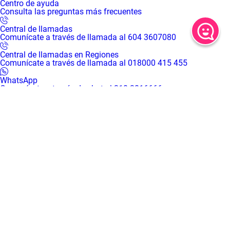
Centro de ayuda
Consulta las preguntas más frecuentes
Central de llamadas
Comunícate a través de llamada al 604 3607080
Central de llamadas en Regiones
Comunícate a través de llamada al 018000 415 455
WhatsApp
Comunícate a través de chat al 310 3016666
Centro de servicios virtual
Inicia una video llamada con un asesor
Centros de servicio presenciales
Solicita tu turno desde casa para recibir atención presencial en
nuestras sedes
Mapa de sedes
Encuentra el Centro de servicios Comfama más cerca de ti