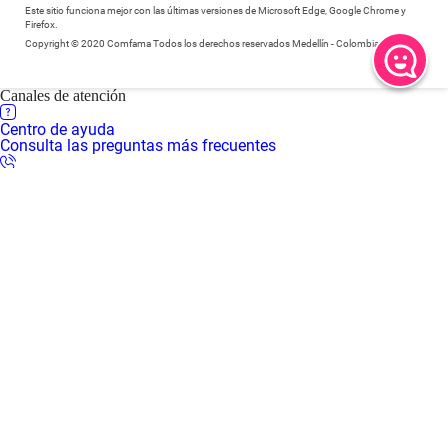
Este sitio funciona mejor con las últimas versiones de Microsoft Edge, Google Chrome y
Firefox.
Copyright © 2020 Comfama Todos los derechos reservados Medellín - Colombia
Canales de atención
Centro de ayuda
Consulta las preguntas más frecuentes
Central de llamadas
Comunícate a través de llamada al 604 3607080
Central de llamadas en Regiones
Comunícate a través de llamada al 018000 415 455
WhatsApp
Comunícate a través de chat al 310 3016666
Centro de servicios virtual
Inicia una video llamada con un asesor
Centros de servicio presenciales
Solicita tu turno desde casa para recibir atención presencial en
nuestras sedes
Mapa de sedes