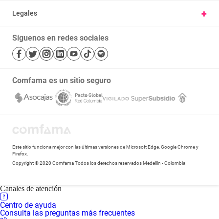
Vivienda y hábitat
Carta derechos y deberes afiliados
+
Legales
Parques
Ayúdanos a mejorar, cuéntanos tu experiencia
Nuestras políticas
Cursos
Trabaje con nosotros
Síguenos en redes sociales
Términos y condiciones
Salud
Mapa de sitio
Bibliotecas
Transparencia y acceso a la información pública
Comfama es un sitio seguro
Notificaciones judiciales
Este sitio funciona mejor con las últimas versiones de Microsoft Edge, Google Chrome y
Firefox.
Copyright © 2020 Comfama Todos los derechos reservados Medellín - Colombia
Canales de atención
Centro de ayuda
Consulta las preguntas más frecuentes