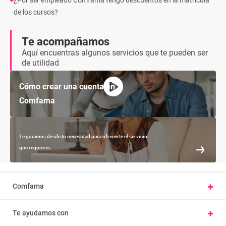
¿Por ser empleado Comfama tengo descuentos en la matrícula
de los cursos?
Te acompañamos
Aquí encuentras algunos servicios que te pueden ser
de utilidad
Cómo crear una cuenta en
Comfama
Te guiamos desde tu necesidad para ofrecerte el servicio
que requieres.
+
Comfama
Conoce Comfama
+
Te ayudamos con
Presentar una petición u observación