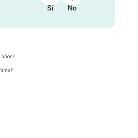
Sí
No
6 años?
mfama?