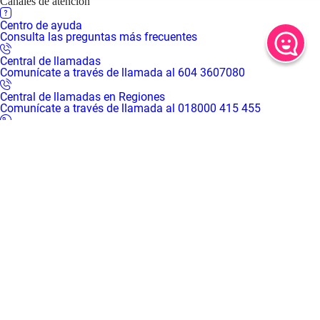
Canales de atención
Centro de ayuda
Consulta las preguntas más frecuentes
Central de llamadas
Comunícate a través de llamada al 604 3607080
Central de llamadas en Regiones
Comunícate a través de llamada al 018000 415 455
WhatsApp
Comunícate a través de chat al 310 3016666
Centro de servicios virtual
Inicia una video llamada con un asesor
Centros de servicio presenciales
Solicita tu turno desde casa para recibir atención presencial en
nuestras sedes
Mapa de sedes
Encuentra el Centro de servicios Comfama más cerca de ti