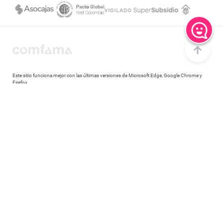
Este sitio funciona mejor con las últimas versiones de Microsoft Edge, Google Chrome y
Firefox.
Copyright © 2020 Comfama Todos los derechos reservados Medellín - Colombia
Canales de atención
Centro de ayuda
Consulta las preguntas más frecuentes
Central de llamadas
Comunícate a través de llamada al 604 3607080
Central de llamadas en Regiones
Comunícate a través de llamada al 018000 415 455
WhatsApp
Comunícate a través de chat al 310 3016666