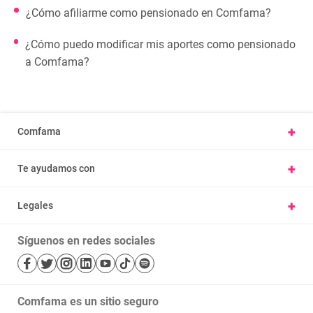
¿Cómo afiliarme como pensionado en Comfama?
¿Cómo puedo modificar mis aportes como pensionado
a Comfama?
+
Comfama
Conoce Comfama
+
Te ayudamos con
Presentar una petición u observación
Vivienda y hábitat
Carta derechos y deberes afiliados
+
Legales
Parques
Ayúdanos a mejorar, cuéntanos tu experiencia
Nuestras políticas
Cursos
Trabaje con nosotros
Síguenos en redes sociales
Términos y condiciones
Salud
Mapa de sitio
Bibliotecas
Transparencia y acceso a la información pública
Comfama es un sitio seguro
Notificaciones judiciales