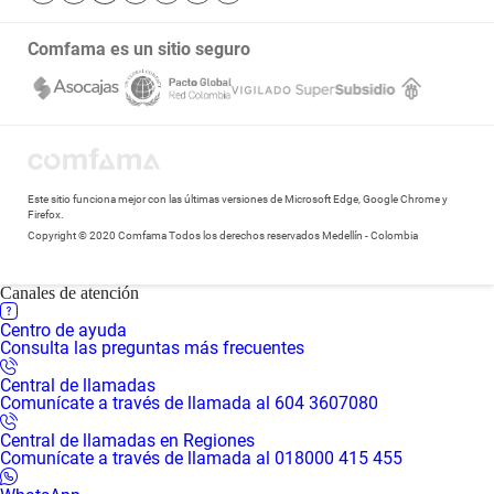
Bibliotecas
Transparencia y acceso a la información pública
Comfama es un sitio seguro
Notificaciones judiciales
Este sitio funciona mejor con las últimas versiones de Microsoft Edge, Google Chrome y
Firefox.
Copyright © 2020 Comfama Todos los derechos reservados Medellín - Colombia
Canales de atención
Centro de ayuda
Consulta las preguntas más frecuentes
Central de llamadas
Comunícate a través de llamada al 604 3607080
Central de llamadas en Regiones
Comunícate a través de llamada al 018000 415 455