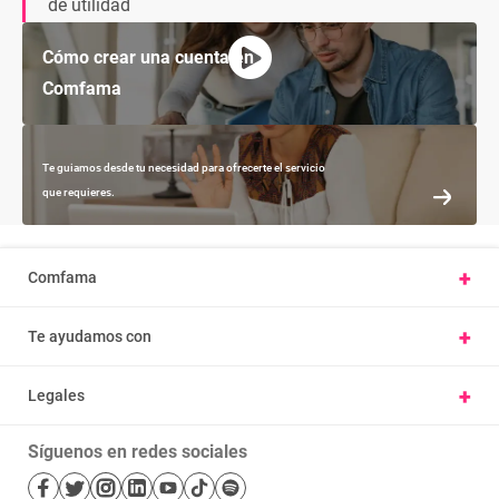
de utilidad
Cómo crear una cuenta en
Comfama
Te guiamos desde tu necesidad para ofrecerte el servicio
que requieres.
+
Comfama
Conoce Comfama
+
Te ayudamos con
Presentar una petición u observación
Vivienda y hábitat
Carta derechos y deberes afiliados
+
Legales
Parques
Ayúdanos a mejorar, cuéntanos tu experiencia
Nuestras políticas
Cursos
Trabaje con nosotros
Síguenos en redes sociales
Términos y condiciones
Salud
Mapa de sitio