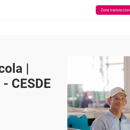
Zona transaccion
ola |
 - CESDE