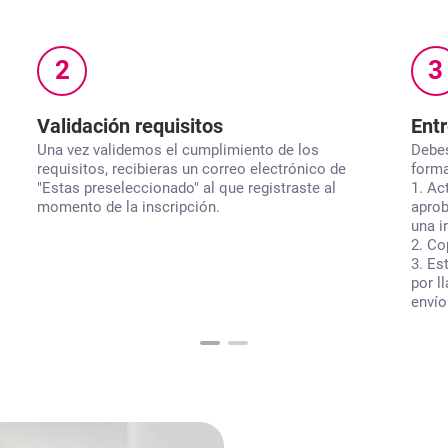
2
3
Validación requisitos
Ent
Una vez validemos el cumplimiento de los
Debes
requisitos, recibieras un correo electrónico de
forma
"Estas preseleccionado" al que registraste al
1. Ac
momento de la inscripción.
aprob
una i
2. Co
3. Es
por l
envío