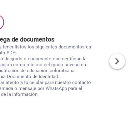
4
rega de documentos
Liquidación 
 tener listos los siguientes documentos en
Esta fase te co
to PDF:
WhatsApp, para a
ta de grado o documento que certifique la
del costo según t
ación como mínimo del grado noveno en
pago antes de la
nstitución de educación colombiana.
Durante este pro
pia Documento de Identidad.
submódulos disp
tar atento a tu celular para nuestro contacto
asesor de Cesde
lamada o mensaje por WhatsApp para el
recibirás un cor
 de la información.