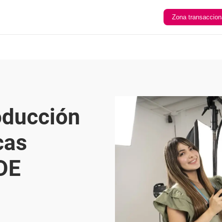
Zona transaccion
oducción
cas
DE