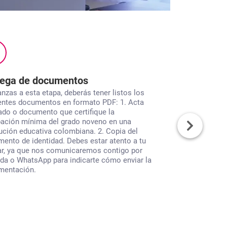
4
rega de documentos
Liquidación 
anzas a esta etapa, deberás tener listos los
En esta fase no
entes documentos en formato PDF: 1. Acta
llamada o Whats
ado o documento que certifique la
liquidación del v
ación mínima del grado noveno en una
30% o 50% del co
tución educativa colombiana. 2. Copia del
afiliación. Recue
ento de identidad. Debes estar atento a tu
fecha indicada e
ar, ya que nos comunicaremos contigo por
proceso, podrás
da o WhatsApp para indicarte cómo enviar la
disponibles con
mentación.
Una vez confirma
electrónico con 
horarios asigna