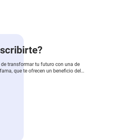
scribirte?
 de transformar tu futuro con una de
ama, que te ofrecen un beneficio del
ar un programa técnica laboral,
des profesionales y potenciar tu