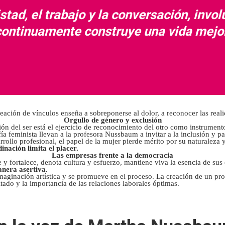
stad, el trabajo y la conversación, invol
continuamente construye una vida mejor
eación de vínculos enseña a sobreponerse al dolor, a reconocer las rea
Orgullo de género y exclusión
ión del ser está el ejercicio de reconocimiento del otro como instrument
fía feminista llevan a la profesora Nussbaum a invitar a la inclusión y pa
ollo profesional, el papel de la mujer pierde mérito por su naturaleza 
inación limita el placer.
Las empresas frente a la democracia
 fortalece, denota cultura y esfuerzo, mantiene viva la esencia de sus 
anera asertiva.
imaginación artística y se promueve en el proceso. La creación de un pr
ltado y la importancia de las relaciones laborales óptimas.