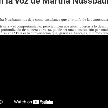
n la voz de Martha Nussba
rtha Nussbaum nos deja como enseñanza que el triunfo de la democracia e
historia y el comportamiento, pero también nos abren puertas a lo desc
 profundizado de manera correcta, puede ser una construcción personal
n su voz? Esta es la conversación que, gracias a Asocajas, pudimos ten