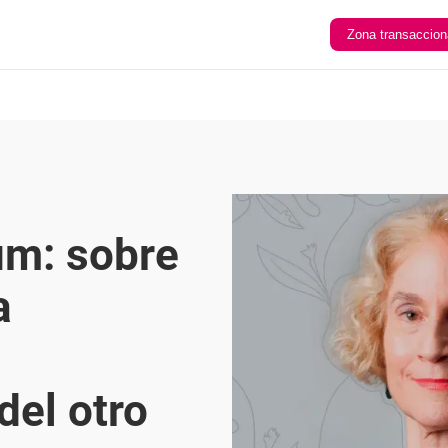
Zona transaccion
m: sobre
a
del otro