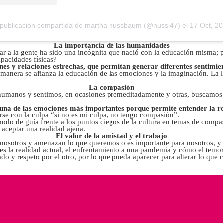
publicación compartida de martha nussbaum (@nussi47)
el
17 Oct, 2016 a las 1:2
La importancia de las humanidades
ar a la gente ha sido una incógnita que nació con la educación misma; 
apacidades físicas?
es y relaciones estrechas, que permitan generar diferentes sentimie
a manera se afianza la educación de las emociones y la imaginación. La li
La compasión
manos y sentimos, en ocasiones premeditadamente y otras, buscamos pa
na de las emociones más importantes porque permite entender la rea
se con la culpa “si no es mi culpa, no tengo compasión”.
a modo de guía frente a los puntos ciegos de la cultura en temas de compa
 aceptar una realidad ajena.
El valor de la amistad y el trabajo
nosotros y amenazan lo que queremos o es importante para nosotros, y es
es la realidad actual, el enfrentamiento a una pandemia y cómo el temo
do y respeto por el otro, por lo que pueda aparecer para alterar lo q