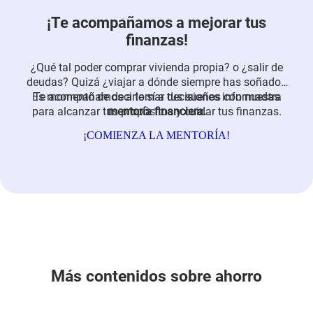
¡Te acompañamos a mejorar tus
finanzas!
¿Qué tal poder comprar vivienda propia? o ¿salir de
deudas? Quizá ¿viajar a dónde siempre has soñado?
Es momento de decirle
Te acompañamos a tomar decisiones informadas
sí a tus sueños con nuestra
para alcanzar tus propósitos y cuidar tus finanzas.
mentoría financiera.
¡COMIENZA LA MENTORÍA!
Más contenidos sobre ahorro