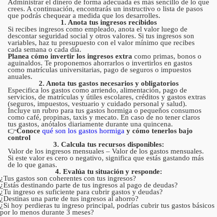
Administrar el dinero de forma adecuada es más sencillo de lo que
crees. A continuación, encontrarás un instructivo o lista de pasos
que podrás chequear a medida que los desarrolles.
1. Anota tus ingresos recibidos
Si recibes ingresos como empleado, anota el valor luego de
descontar seguridad social y otros valores. Si tus ingresos son
variables, haz tu presupuesto con el valor mínimo que recibes
cada semana o cada día.
Planea cómo invertir los ingresos extra
como primas, bonos o
aguinaldos. Te proponemos ahorrarlos o invertirlos en gastos
como matrículas universitarias, pago de seguros o impuestos
anuales.
2. Anota tus gastos necesarios y obligatorios
Especifica los gastos como arriendo, alimentación, pago de
servicios, de matrículas y útiles escolares, créditos y gastos extras
(seguros, impuestos, vestuario y cuidado personal y salud).
Incluye un rubro para tus gastos hormiga o pequeños consumos
como café, propinas, taxis y mecato. En caso de no tener claros
tus gastos, anótalos diariamente durante una quincena.
👉
Conoce
qué son los gastos hormiga
y cómo tenerlos bajo
control
3. Calcula tus recursos disponibles:
Valor de los ingresos mensuales – Valor de los gastos mensuales.
Si este valor es cero o negativo, significa que estás gastando más
de lo que ganas.
4. Evalúa tu situación y responde:
¿Tus gastos son coherentes con tus ingresos?
¿Estás destinando parte de tus ingresos al pago de deudas?
¿Tu ingreso es suficiente para cubrir gastos y deudas?
¿Destinas una parte de tus ingresos al ahorro?
¿Si hoy perdieras tu ingreso principal, podrías cubrir tus gastos básicos
por lo menos durante 3 meses?