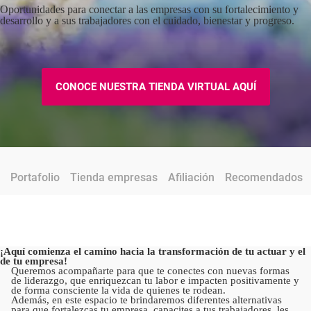
Oportunidades para conectar a las empresas con su fortalecimiento y
desarrollo y a sus trabajadores con el cuidado, bienestar y progreso.
CONOCE NUESTRA TIENDA VIRTUAL AQUÍ
Portafolio
Tienda empresas
Afiliación
Recomendados
¡Aquí comienza el camino hacia la transformación de tu actuar y el
de tu empresa!
Queremos acompañarte para que te conectes con nuevas formas
de liderazgo, que enriquezcan tu labor e impacten positivamente y
de forma consciente la vida de quienes te rodean.
Además, en este espacio te brindaremos diferentes alternativas
para que fortalezcas tu empresa, capacites a tus trabajadores, les