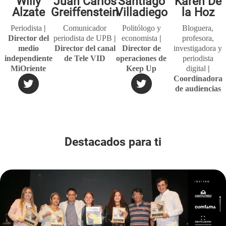
Willy
Juan Carlos
Santiago
Karen De
Alzate
Greiffenstein
Villadiego
la Hoz
Periodista
|
Comunicador
Politólogo y
Bloguera,
Director del
periodista de UPB
|
economista
|
profesora,
medio
Director del canal
Director de
investigadora y
independiente
de Tele VID
operaciones de
periodista
MiOriente
Keep Up
digital
|
Coordinadora
de audiencias
y producto en
La Silla Vacía
Destacados para ti