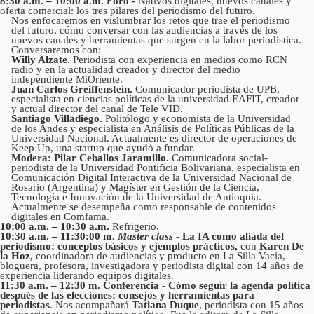
8:30 a.m. – 10:00 a.m. Foro -
Nativos digitales, nuevos canales y
oferta comercial: los tres pilares del periodismo del futuro.
Nos enfocaremos en vislumbrar los retos que trae el periodismo
del futuro, cómo conversar con las audiencias a través de los
nuevos canales y herramientas que surgen en la labor periodística.
Conversaremos con:
Willy Alzate.
Periodista con experiencia en medios como RCN
radio y en la actualidad creador y director del medio
independiente MiOriente.
Juan Carlos Greiffenstein.
Comunicador periodista de UPB,
especialista en ciencias políticas de la universidad EAFIT, creador
y actual director del canal de Tele VID.
Santiago Villadiego.
Politólogo y economista de la Universidad
de los Andes y especialista en Análisis de Políticas Públicas de la
Universidad Nacional. Actualmente es director de operaciones de
Keep Up, una startup que ayudó a fundar.
Modera: Pilar Ceballos Jaramillo.
Comunicadora social-
periodista de la Universidad Pontificia Bolivariana, especialista en
Comunicación Digital Interactiva de la Universidad Nacional de
Rosario (Argentina) y Magíster en Gestión de la Ciencia,
Tecnología e Innovación de la Universidad de Antioquia.
Actualmente se desempeña como responsable de contenidos
digitales en Comfama.
10:00 a.m. – 10:30 a.m.
Refrigerio.
10:30 a.m. – 11:30:00 m.
Master class
-
La IA como aliada del
periodismo: conceptos básicos y ejemplos prácticos,
con
Karen De
la Hoz,
coordinadora de audiencias y producto en La Silla Vacía,
bloguera, profesora, investigadora y periodista digital con 14 años de
experiencia liderando equipos digitales.
11:30 a.m. – 12:30 m.
Conferencia
-
Cómo seguir la agenda política
después de las elecciones: consejos y herramientas para
periodistas
. Nos acompañará
Tatiana Duque
, periodista con 15 años