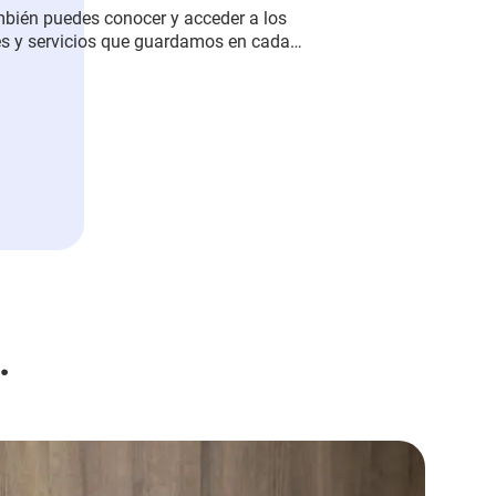
mbién puedes conocer y acceder a los
jes y servicios que guardamos en cada
mas, eventos, redes sociales, sedes y
do 22 de enero tenemos una sorpresa
o conectándote con tus propósitos en
Envigado, La Ceja, Aranjuez, Ciudad
.