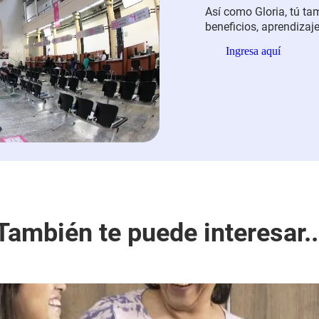
Así como Gloria, tú ta
beneficios, aprendiza
uno de nuestros progra
Ingresa aquí
parques.
Y, este sába
para que inicies el añ
las sedes Comfama de 
del Río y Bello Centro.
También te puede interesar..