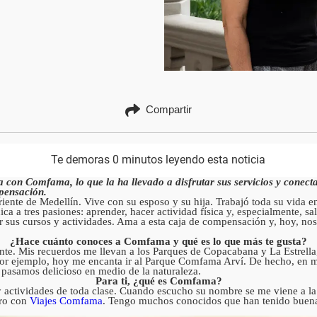
Compartir
Te demoras 0 minutos leyendo esta noticia
con Comfama, lo que la ha llevado a disfrutar sus servicios y conectar
pensación.
iente de Medellín. Vive con su esposo y su hija. Trabajó toda su vida en 
a a tres pasiones: aprender, hacer actividad física y, especialmente, sali
tar sus cursos y actividades. Ama a esta caja de compensación y, hoy, n
¿Hace cuánto conoces a Comfama y qué es lo que más te gusta?
e. Mis recuerdos me llevan a los Parques de Copacabana y La Estrella
 Por ejemplo, hoy me encanta ir al Parque Comfama Arví. De hecho, en mi
pasamos delicioso en medio de la naturaleza.
Para ti, ¿qué es Comfama?
s y actividades de toda clase. Cuando escucho su nombre se me viene a l
ero con
Viajes Comfama
. Tengo muchos conocidos que han tenido buenas