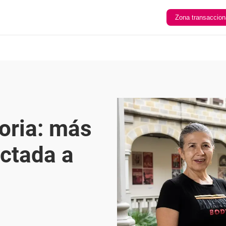
Zona transaccion
loria: más
ctada a