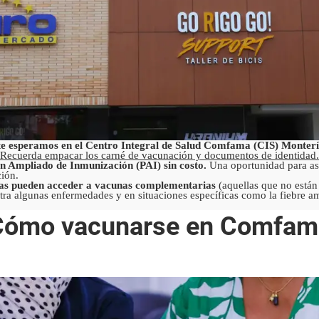
, te esperamos en el Centro Integral de Salud Comfama (CIS) Monter
Recuerda empacar los carné de vacunación y documentos de identidad.
an Ampliado de Inmunización (PAI) sin costo.
Una oportunidad para ase
ión.
onas pueden acceder a vacunas complementarias
(aquellas que no están
ra algunas enfermedades y en situaciones específicas como la fiebre ama
Cómo vacunarse en Comfam