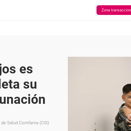
Zona transaccion
jos es
leta su
unación
al de Salud Comfama (CIS)