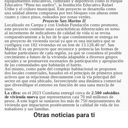
equipamientos educativos, culturales y deportivos como el Parque
Educativo “Pinta tus sueños”, la Institución Educativa Rafael
Uribe y el coliseo municipal. Este proyecto se desarrolla como
una unidad abierta compuesta por tres bloques con alturas entre
cuatro y cinco pisos, rodeados por zonas verdes.
Proyecto San Marino II
Localizado en Carepa y con Unibán Fundación como promotor,
este proyecto contiene unas características diferenciales en torno
al incremento de indicadores de calidad de vida si se revisa
comparativamente a la luz de lo que comúnmente se entrega en
un proyecto de vivienda social ya que es una iniciativa que se
configura con 102 viviendas en un lote de 13.128.40 m². San
Marino II es un proyecto que reconoce y potencia las formas de
habitar particulares de cada región, ya que se considera el posible
crecimiento a futuro de la vivienda adaptable a diversos grupos
sociales y se promueven escenarios de participación y apropiación
de las comunidades que habitarán el barrio.
Así mismo, como parte del complejo habitacional se proponen
dos locales comerciales, basados en el principio de primeros pisos
activos que se relacionan directamente con la vía principal del
sector en que está ubicado, favoreciendo una dinámica comercial
que diversifique el entorno en función de una sana mezcla de
usos.
La cifra:
en el 2023 Comfama entregó cerca de
2.500 subsidios
de vivienda nueva
que representaron casi 70 mil millones de
pesos. A este logró se sumaron los más de 750 mejoramientos de
vivienda que impactaron positivamente la calidad de vida de los
trabadores y sus familias.
Otras noticias para ti