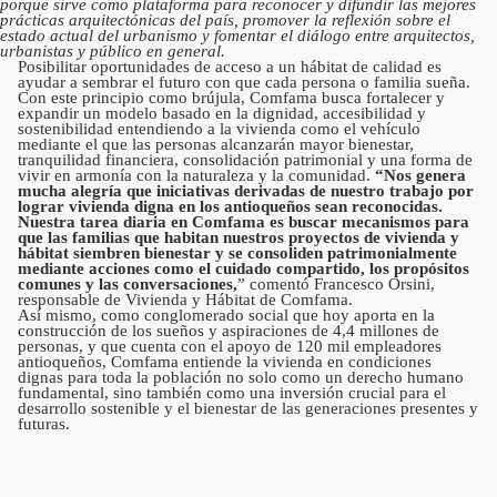
porque sirve como plataforma para reconocer y difundir las mejores
prácticas arquitectónicas del país, promover la reflexión sobre el
estado actual del urbanismo y fomentar el diálogo entre arquitectos,
urbanistas y público en general.
Posibilitar oportunidades de acceso a un hábitat de calidad es
ayudar a sembrar el futuro con que cada persona o familia sueña.
Con este principio como brújula, Comfama busca fortalecer y
expandir un modelo basado en la dignidad, accesibilidad y
sostenibilidad entendiendo a la vivienda como el vehículo
mediante el que las personas alcanzarán mayor bienestar,
tranquilidad financiera, consolidación patrimonial y una forma de
vivir en armonía con la naturaleza y la comunidad.
“Nos genera
mucha alegría que iniciativas derivadas de nuestro trabajo por
lograr vivienda digna en los antioqueños sean reconocidas.
Nuestra tarea diaria en Comfama es buscar mecanismos para
que las familias que habitan nuestros proyectos de vivienda y
hábitat siembren bienestar y se consoliden patrimonialmente
mediante acciones como el cuidado compartido, los propósitos
comunes y las conversaciones,
” comentó Francesco Orsini,
responsable de Vivienda y Hábitat de Comfama.
Así mismo, como conglomerado social que hoy aporta en la
construcción de los sueños y aspiraciones de 4,4 millones de
personas, y que cuenta con el apoyo de 120 mil empleadores
antioqueños, Comfama entiende la vivienda en condiciones
dignas para toda la población no solo como un derecho humano
fundamental, sino también como una inversión crucial para el
desarrollo sostenible y el bienestar de las generaciones presentes y
futuras.