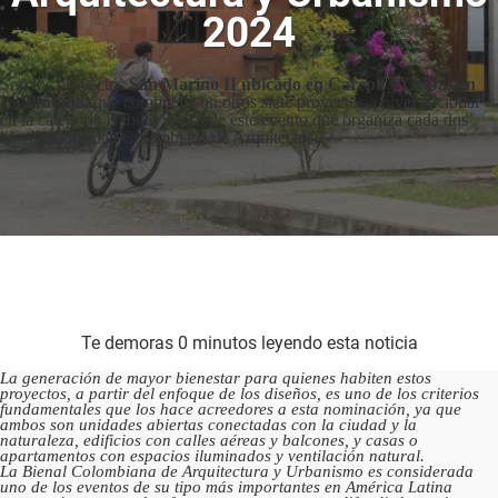
2024
Son los proyectos
San Marino II ubicado en Carepa y Ceibas en
La Pintada,
que compiten con otros siete proyectos a nivel nacional
en la categoría Hábitat Social de este evento que organiza cada dos
años la Sociedad Colombiana de Arquitectos.
Te demoras 0 minutos leyendo esta noticia
La generación de mayor bienestar para quienes habiten estos
proyectos, a partir del enfoque de los diseños, es uno de los criterios
fundamentales que los hace acreedores a esta nominación, ya que
ambos son unidades abiertas conectadas con la ciudad y la
naturaleza, edificios con calles aéreas y balcones, y casas o
apartamentos con espacios iluminados y ventilación natural.
La Bienal Colombiana de Arquitectura y Urbanismo es considerada
uno de los eventos de su tipo más importantes en América Latina