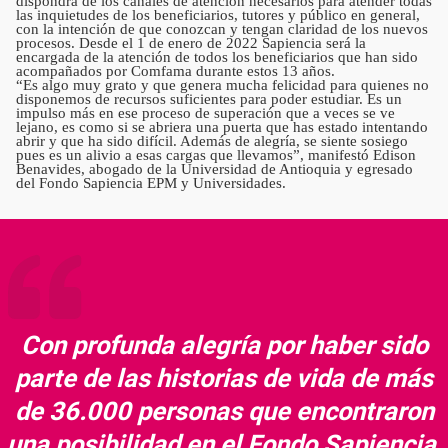
dispondrá de los canales de atención necesarios para atender todas
las inquietudes de los beneficiarios, tutores y público en general,
con la intención de que conozcan y tengan claridad de los nuevos
procesos. Desde el 1 de enero de 2022 Sapiencia será la
encargada de la atención de todos los beneficiarios que han sido
acompañados por Comfama durante estos 13 años.
“Es algo muy grato y que genera mucha felicidad para quienes no
disponemos de recursos suficientes para poder estudiar. Es un
impulso más en ese proceso de superación que a veces se ve
lejano, es como si se abriera una puerta que has estado intentando
abrir y que ha sido difícil. Además de alegría, se siente sosiego
pues es un alivio a esas cargas que llevamos”, manifestó Edison
Benavides, abogado de la Universidad de Antioquia y egresado
del Fondo Sapiencia EPM y Universidades.
Con profunda alegría por haber sido
parte de las historias de vida de más
de 36.000 personas que encontraron
una posibilidad en el Fondo Sapiencia,