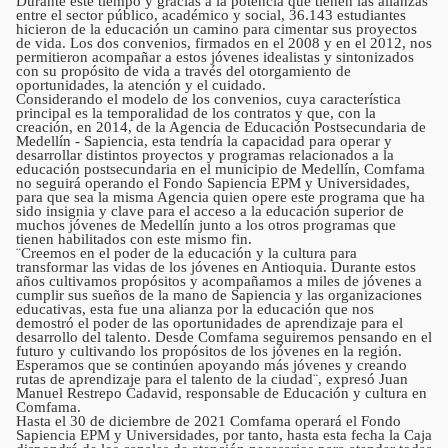
Durante este tiempo y gracias a la potencia que tienen las alianzas
entre el sector público, académico y social, 36.143 estudiantes
hicieron de la educación un camino para cimentar sus proyectos
de vida. Los dos convenios, firmados en el 2008 y en el 2012, nos
permitieron acompañar a estos jóvenes idealistas y sintonizados
con su propósito de vida a través del otorgamiento de
oportunidades, la atención y el cuidado.
Considerando el modelo de los convenios, cuya característica
principal es la temporalidad de los contratos y que, con la
creación, en 2014, de la Agencia de Educación Postsecundaria de
Medellín - Sapiencia, esta tendría la capacidad para operar y
desarrollar distintos proyectos y programas relacionados a la
educación postsecundaria en el municipio de Medellín, Comfama
no seguirá operando el Fondo Sapiencia EPM y Universidades,
para que sea la misma Agencia quien opere este programa que ha
sido insignia y clave para el acceso a la educación superior de
muchos jóvenes de Medellín junto a los otros programas que
tienen habilitados con este mismo fin.
¨Creemos en el poder de la educación y la cultura para
transformar las vidas de los jóvenes en Antioquia. Durante estos
años cultivamos propósitos y acompañamos a miles de jóvenes a
cumplir sus sueños de la mano de Sapiencia y las organizaciones
educativas, esta fue una alianza por la educación que nos
demostró el poder de las oportunidades de aprendizaje para el
desarrollo del talento. Desde Comfama seguiremos pensando en el
futuro y cultivando los propósitos de los jóvenes en la región.
Esperamos que se continúen apoyando más jóvenes y creando
rutas de aprendizaje para el talento de la ciudad¨, expresó Juan
Manuel Restrepo Cadavid, responsable de Educación y cultura en
Comfama.
Hasta el 30 de diciembre de 2021 Comfama operará el Fondo
Sapiencia EPM y Universidades, por tanto, hasta esta fecha la Caja