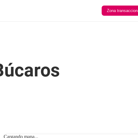
Zona transaccion
Búcaros
Cargando mapa...