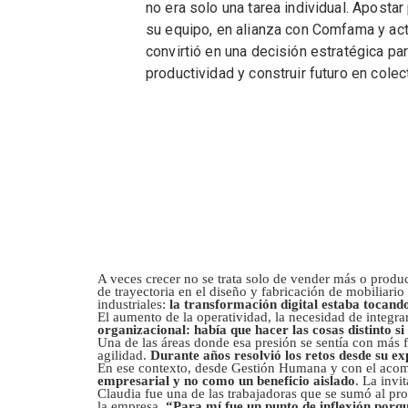
no era solo una tarea individual. Apostar
su equipo, en alianza con Comfama y ac
convirtió en una decisión estratégica par
productividad y construir futuro en colec
A veces crecer no se trata solo de vender más o produ
de trayectoria en el diseño y fabricación de mobiliari
industriales:
la transformación digital estaba tocando
El aumento de la operatividad, la necesidad de integr
organizacional: había que hacer las cosas distinto si
Una de las áreas donde esa presión se sentía con más f
agilidad.
Durante años resolvió los retos desde su ex
En ese contexto, desde Gestión Humana y con el acom
empresarial y no como un beneficio aislado
. La invi
Claudia fue una de las trabajadoras que se sumó al pr
la empresa.
“Para mí fue un punto de inflexión porqu