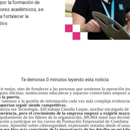
 por la formación de
tores académicos, se
a fortalecer la
tivo.
Te demoras 0 minutos leyendo esta noticia
cir mejor, sino de fortalecer a las personas que sostienen la operació
o para oficinas, instituciones educativas y espacios comerciales empezó 
 la puerta.
ar sistemas y la gestión de información cada vez más compleja evidencia
 querían seguir siendo competitivos.
uerza era Tecnología. Allí trabaja Claudia Luque, auxiliar encargada de
periencia, pero el crecimiento de la empresa empezó a exigirle mayor 
pañamiento de los líderes de la organización, MUMA tomó una decisió
tación a participar en los cursos de Formación Empresarial de Comfama h
oceso. Aprendió sobre ciberseguridad, explorando miradas desde el usuar
e me hizo más consciente de la importancia de los detalles en mi lab