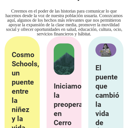
Creemos en el poder de las historias para comunicar lo que
hacemos desde la voz de nuestra población usuaria. Conozcamos
aquí, algunos de los hechos más relevantes que nos permitieron
apoyar la expansión de la clase media, promover la movilidad
social y ofrecer oportunidades en salud, educación, cultura, ocio,
servicios financieros y hábitat.
Cosmo
Schools,
El
un
puente
puente
Iniciamos
que
entre
la
cambió
la
preoperación
la
niñez
en
vida
y la
Cerro
de
vida