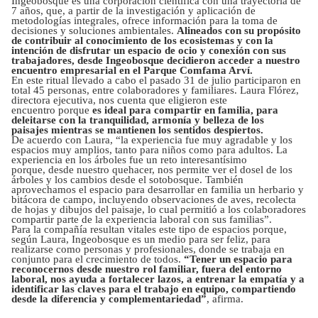
Ingeobosque es una corporación científica con una trayectoria de
7 años, que, a partir de la investigación y aplicación de
metodologías integrales, ofrece información para la toma de
decisiones y soluciones ambientales.
Alineados con su propósito
de contribuir al conocimiento de los ecosistemas y con la
intención de disfrutar un espacio de ocio y conexión con sus
trabajadores, desde Ingeobosque decidieron acceder a nuestro
encuentro empresarial en el Parque Comfama Arví.
En este ritual llevado a cabo el pasado 31 de julio participaron en
total 45 personas, entre colaboradores y familiares. Laura Flórez,
directora ejecutiva, nos cuenta que eligieron este
encuentro porque
es ideal para compartir en familia, para
deleitarse con la tranquilidad, armonía y belleza de los
paisajes mientras se mantienen los sentidos despiertos.
De acuerdo con Laura, “la experiencia fue muy agradable y los
espacios muy amplios, tanto para niños como para adultos. La
experiencia en los árboles fue un reto interesantísimo
porque, desde nuestro quehacer, nos permite ver el dosel de los
árboles y los cambios desde el sotobosque. También
aprovechamos el espacio para desarrollar en familia un herbario y
bitácora de campo, incluyendo observaciones de aves, recolecta
de hojas y dibujos del paisaje, lo cual permitió a los colaboradores
compartir parte de la experiencia laboral con sus familias”.
Para la compañía resultan vitales este tipo de espacios porque,
según Laura, Ingeobosque es un medio para ser feliz, para
realizarse como personas y profesionales, donde se trabaja en
conjunto para el crecimiento de todos.
“Tener un espacio para
reconocernos desde nuestro rol familiar, fuera del entorno
laboral, nos ayuda a fortalecer lazos, a entrenar la empatía y a
identificar las claves para el trabajo en equipo, compartiendo
desde la diferencia y complementariedad”
, afirma.