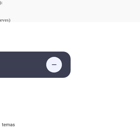
):
ueves)
s temas