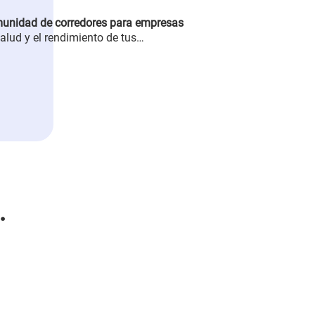
unidad de corredores para empresas
alud y el rendimiento de tus
más con tu asesor de negocios o
080 para más información.
.