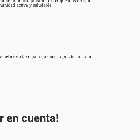
foque multidisciplinario, tus empleados no solo
munidad activa y saludable.
 beneficios clave para quienes lo practican como:
r en cuenta!