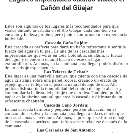
Cañón del Güejar
Estos son algunos de los lugares más recomendados para que
visites durante tu estadía en el Río Güejar, cada uno tiene su
encanto y belleza propios, pero juntos conforman una experiencia
inolvidable.
Cascada Caño Lajón:
Esta cascada es perfecta para darte un baño refrescante y sentir la
fuerza del agua en tu piel. Es una de las cascadas más
impresionantes que verás en toda Colombia, su altura, la fuerza
del agua y el entorno natural hacen de este un lugar
extraordinario. Además, en la caminata para llegar podrás disfrutar
de un paisaje espectacular.
Los Telares de Cristal:
Este lugar es una maravilla natural que cuenta con una cascada de
agua cristalina sobre una pared rocosa, creando un efecto de
espejo que se refleja en la piscina natural debajo de ella. Allí
podrás disfrutar de la tranquilidad del sonido del agua al caer y
contemplar la belleza del paisaje que te rodea. También, podrás
nadar en la piscina natural que crea la cascada y disfrutar de un
refrescante chapuzón.
Cascada Caño Jordán:
Es una cascada hermosa y pequeña, pero su ubicación en el
corazón de la selva y la caminata para llegar a ella es el reto que
buscas si amas la aventura. Además, la poza que se forma debajo
de la cascada es perfecta para refrescarse y relajarse después de la
caminata.
Las Cascadas de San Antonio: