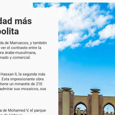
udad más
olita
da de Marruecos, y también
er el contraste entre la
tura árabe-musulmana,
nimado y comercial.
 Hassan II, la segunda más
 Esta impresionante obra
 tiene un minarete de 210
 y admirar sus mosaicos, sus
za de Mohamed V, el parque