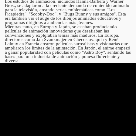
Los estudios de animación, incluidos Hanna-Barbera y Warner
Bros., se adaptaron a la creciente demanda de contenido animado
para la televisión, creando series emblemáticas como "Los
Picapiedra", "Scooby-Doo", y "Bugs Bunny y sus amigos". Esta
era también vio el auge de los dibujos animados educativos y
programas dirigidos a audiencias más jóvenes.
Mientras tanto, en Europa y Japón, se estaban produciendo
películas de animación innovadoras que desafiaban las
convenciones y exploraban temas más maduros. En Europa,
directores como Jan Švankmajer en Checoslovaquia y René
Laloux en Francia crearon películas surrealistas y visionarias que
ampliaron los límites de la animación. En Japón, el anime empezó
a ganar popularidad con películas como "Astro Boy", sentando las
bases para una industria de animación japonesa floreciente y
diversa.