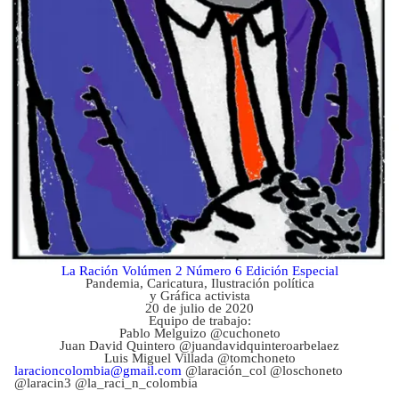
La Ración Volúmen 2 Número 6 Edición Especial
Pandemia, Caricatura, Ilustración política
y Gráfica activista
20 de julio de 2020
Equipo de trabajo:
Pablo Melguizo @cuchoneto
Juan David Quintero @juandavidquinteroarbelaez
Luis Miguel Villada @tomchoneto
laracioncolombia@gmail.com
@laración_col @loschoneto
@laracin3 @la_raci_n_colombia