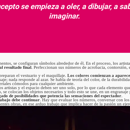
cepto se empieza a oler, a dibujar, a sab
imaginar.
tos, se configuran símbolos alrededor de él. En el proceso, los artista
l resultado final
. Perfeccionan sus números de acrobacia, contorsión, 
preparan el vestuario y el maquillaje.
Los colores comienzan a aparece
aje; nada responde al azar. Se habla de teoría del color, de la durabilida
teriales cómodos para cualquier ambiente.
Los artistas y el espacio deben ser uno solo, por lo que cada elemento q
o, se colocan los objetos necesarios y todo esto se une, en un engranaje
do de posibilidades que potencia las sensaciones del espectador
.
rabajo debe continuar
. Hay que evaluar los números, conversar con los 
entes obras, en ese arduo trabajo que implica hacer de la pasión un ejer