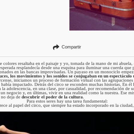
Compartir
e colores resaltaba en el paisaje y yo, tomada de la mano de mi abuela,
esperada resplandecía desde una esquina para iluminar una cuerda que pe
nados en las bancas improvisadas. Un payaso en un monociclo empezó 
uces, los movimientos y los sonidos se conjugaban en un espectáculo 
rcense, iniciamos un proceso de formación virtual con las agrupaciones a
había impactado. Detrás del circo se esconden muchas historias. En él
en la adolescencia, en una clase, por casualidad, por recomendación de un
 un negocio y, en últimas, vivir en una realidad como la nuestra. Ese mi
e no deja de
descubrir el poder de la cultura
.
Para estos seres hay una tarea fundamental:
merece al papel del circo, que siempre ha estado incorporado en la ciuda