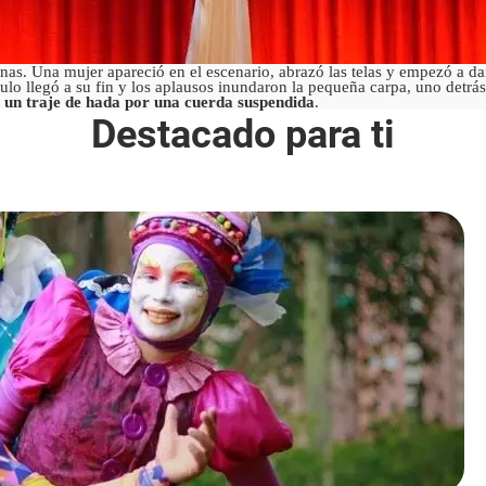
nas. Una mujer apareció en el escenario, abrazó las telas y empezó a da
ulo llegó a su fin y los aplausos inundaron la pequeña carpa, uno detrás
un traje de hada por una cuerda suspendida
.
Destacado para ti