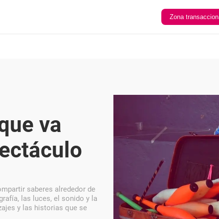
Zona transaccion
 que va
pectáculo
ompartir saberes alrededor de
rafía, las luces, el sonido y la
ajes y las historias que se