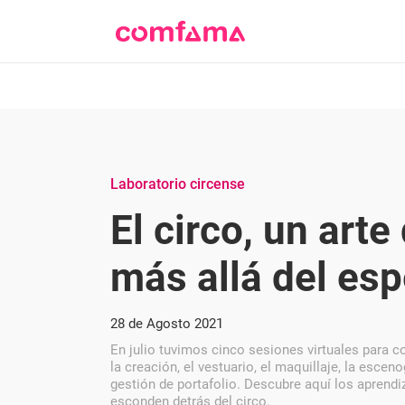
Laboratorio circense
El circo, un arte
más allá del es
28 de Agosto 2021
En julio tuvimos cinco sesiones virtuales para c
la creación, el vestuario, el maquillaje, la escenog
gestión de portafolio. Descubre aquí los aprendiz
esconden detrás del circo.