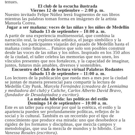
tenues.
El club de la escucha ilustrada
Viernes 12 de septiembre – 2:00 p. m.
Nuestro invitado Felipe Núñez leerá fragmentos de sus libros
mientras las palabras toman forma en imágenes de la artista
Manuela Correa.
Jugar a ser mañana: voces de las niñas y los niños de Medellín
Sábado 13 de septiembre – 10:00 a. m.
A partir de una experiencia multisensorial, que combina la
narración oral, la exploración artística, el juego simbólico y la
siembra, los participantes viajarán del pasado de Medellín hasta el
mañana como futuros… Futuros que solo son posibles construir
desde las voces de las niñas y los niños. Inspirado en los 350 años
de la ciudad, el taller celebra las memorias que nos unen, los
vínculos presentes que nos fortalecen, y la capacidad de imaginar,
juntos, futuros más amables, diversos y sostenibles.
Encuentro del Club de lectura virtual Palabras Rodantes
Sábado 13 de septiembre – 11:00 a. m.
Los lectores de la publicación que rueda mes a mes por la ciudad
se juntan de manera presencial para compartir la lectura de
Medellín City Punk.
Marcela Fernández (creadora de Leemialma
y mediadora del club) y Caliche, Carlos Alberto David Bravo,
(fundador de Desadaptadoz y escritor).
La mirada híbrida: las políticas del estilo
Domingo 14 de septiembre – 10:00 a. m.
Este es un taller para explorar por qué la estética, el estilo y la
apariencia pueden ser profundamente políticas, reflejos de lo
social y lo cultural. También es un recorrido por el tipo de
conocimiento que produce esa mirada: uno que desobedece a la
rigidez de los formatos y disciplinas, que mezcla campos y
metodologías, que usa la mezcla de mundos y lo híbrido.
Con
Vanessa Rosales (escritora)
.