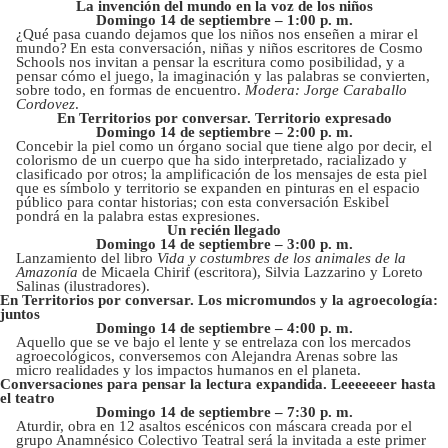
La invención del mundo en la voz de los niños
Domingo 14 de septiembre – 1:00 p. m.
¿Qué pasa cuando dejamos que los niños nos enseñen a mirar el
mundo? En esta conversación, niñas y niños escritores de Cosmo
Schools nos invitan a pensar la escritura como posibilidad, y a
pensar cómo el juego, la imaginación y las palabras se convierten,
sobre todo, en formas de encuentro.
Modera: Jorge Caraballo
Cordovez
.
En Territorios por conversar. Territorio expresado
Domingo 14 de septiembre – 2:00 p. m.
Concebir la piel como un órgano social que tiene algo por decir, el
colorismo de un cuerpo que ha sido interpretado, racializado y
clasificado por otros; la amplificación de los mensajes de esta piel
que es símbolo y territorio se expanden en pinturas en el espacio
público para contar historias; con esta conversación Eskibel
pondrá en la palabra estas expresiones.
Un recién llegado
Domingo 14 de septiembre – 3:00 p. m.
Lanzamiento del libro
Vida y costumbres de los animales de la
Amazonía
de Micaela Chirif (escritora), Silvia Lazzarino y Loreto
Salinas (ilustradores).
En Territorios por conversar. Los micromundos y la agroecología:
juntos
Domingo 14 de septiembre – 4:00 p. m.
Aquello que se ve bajo el lente y se entrelaza con los mercados
agroecológicos, conversemos con Alejandra Arenas sobre las
micro realidades y los impactos humanos en el planeta.
Conversaciones para pensar la lectura expandida. Leeeeeeer hasta
el teatro
Domingo 14 de septiembre – 7:30 p. m.
Aturdir, obra en 12 asaltos escénicos con máscara creada por el
grupo Anamnésico Colectivo Teatral será la invitada a este primer