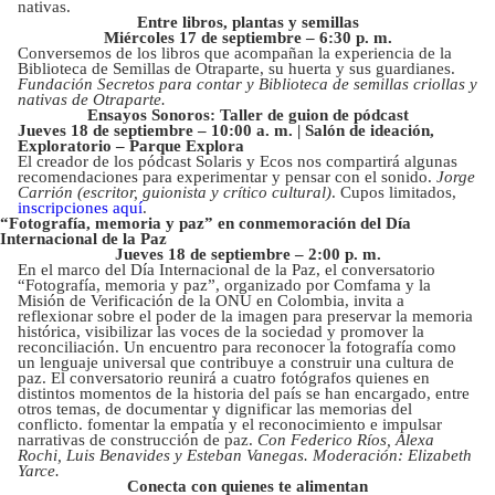
nativas.
Entre libros, plantas y semillas
Miércoles 17 de septiembre – 6:30 p. m.
Conversemos de los libros que acompañan la experiencia de la
Biblioteca de Semillas de Otraparte, su huerta y sus guardianes.
Fundación Secretos para contar y Biblioteca de semillas criollas y
nativas de Otraparte.
Ensayos Sonoros: Taller de guion de pódcast
Jueves 18 de septiembre – 10:00 a. m. |
Salón de ideación,
Exploratorio – Parque Explora
El creador de los pódcast Solaris y Ecos nos compartirá algunas
recomendaciones para experimentar y pensar con el sonido.
Jorge
Carrión (escritor, guionista y crítico cultural)
. Cupos limitados,
inscripciones aquí
.
“Fotografía, memoria y paz” en conmemoración del Día
Internacional de la Paz
Jueves 18 de septiembre – 2:00 p. m.
En el marco del Día Internacional de la Paz, el conversatorio
“Fotografía, memoria y paz”, organizado por Comfama y la
Misión de Verificación de la ONU en Colombia, invita a
reflexionar sobre el poder de la imagen para preservar la memoria
histórica, visibilizar las voces de la sociedad y promover la
reconciliación. Un encuentro para reconocer la fotografía como
un lenguaje universal que contribuye a construir una cultura de
paz. El conversatorio reunirá a cuatro fotógrafos quienes en
distintos momentos de la historia del país se han encargado, entre
otros temas, de documentar y dignificar las memorias del
conflicto. fomentar la empatía y el reconocimiento e impulsar
narrativas de construcción de paz.
Con Federico Ríos, Alexa
Rochi, Luis Benavides y Esteban Vanegas. Moderación: Elizabeth
Yarce.
Conecta con quienes te alimentan