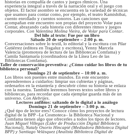
historias en compañía de cantos y juegos rítmicos. Una
experiencia integral a través de la narración oral y el juego con
objetos. El factor asombro se encuentra en la variedad de técnicas
que usamos para contar como, por ejemplo, el teatro Kamishibai,
cuento enrollado y cuentos sonoros. Las canciones que
acompañan este encuentro son propias del proyecto Volar para
Contar, abrazando cada historia con diferentes ritmos y juegos
corporales.
Con Valentina Molina Vieira, de Volar para Contar
.
Del hilo al texto: Fue por un libro
Sábado 20 de septiembre – 2:00 p. m.
Conversaciones sobre lo textil, lo editorial y la escritura con Pilar
Gutiérrez (editora en Tragaluz y escritora), Yenny Marcela
Valencia (promotora de lectura de las Bibliotecas Comfama) y
Camila Santamaría (coordinadora de la Línea Leo de las
Bibliotecas Comfama).
Taller de conservación preventiva: ¿Cómo cuidar los libros de tu
biblioteca personal?
Domingo 21 de septiembre – 10:00 a. m.
Los libros son puentes entre mundos. En este encuentro
aprenderemos a cuidarlos: limpiar sus cubiertas y páginas,
ordenarlos en la estantería y descubrir cómo su historia se enlaza
con la nuestra. También leeremos breves textos sobre libros y
bibliotecas, para recordar que cada ejemplar guarda más de un
universo.
Con Alebrijes
.
Lectores anfibios: saltando de lo digital a lo análogo
Domingo 21 de septiembre – 3:00 p. m.
¿Qué tipo de lector eres? Conoce cómo los proyectos de lectura
digital de la BPP –La Cosmoteca– la Biblioteca Nacional y
Comfama tienen algo que ofrecerles a todos los tipos de lectores.
Juan Miguel Villegas (Líder de Producción Digital Biblioteca
Nacional), Nataly Osorio Hincapié (Mediadora Biblioteca Digital
BPP) y Santiago Velásquez (Analista Biblioteca Digital de