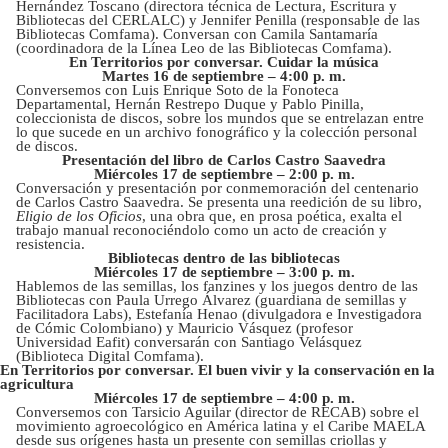
Hernández Toscano (directora técnica de Lectura, Escritura y
Bibliotecas del CERLALC) y Jennifer Penilla (responsable de las
Bibliotecas Comfama). Conversan con Camila Santamaría
(coordinadora de la Línea Leo de las Bibliotecas Comfama).
En Territorios por conversar. Cuidar la música
Martes 16 de septiembre – 4:00 p. m.
Conversemos con Luis Enrique Soto de la Fonoteca
Departamental, Hernán Restrepo Duque y Pablo Pinilla,
coleccionista de discos, sobre los mundos que se entrelazan entre
lo que sucede en un archivo fonográfico y la colección personal
de discos.
Presentación del libro de Carlos Castro Saavedra
Miércoles 17 de septiembre – 2:00 p. m.
Conversación y presentación por conmemoración del centenario
de Carlos Castro Saavedra. Se presenta una reedición de su libro,
Eligio de los Oficios
, una obra que, en prosa poética, exalta el
trabajo manual reconociéndolo como un acto de creación y
resistencia.
Bibliotecas dentro de las bibliotecas
Miércoles 17 de septiembre – 3:00 p. m.
Hablemos de las semillas, los fanzines y los juegos dentro de las
Bibliotecas con Paula Urrego Álvarez (guardiana de semillas y
Facilitadora Labs), Estefanía Henao (divulgadora e Investigadora
de Cómic Colombiano) y Mauricio Vásquez (profesor
Universidad Eafit) conversarán con Santiago Velásquez
(Biblioteca Digital Comfama).
En Territorios por conversar. El buen vivir y la conservación en la
agricultura
Miércoles 17 de septiembre – 4:00 p. m.
Conversemos con Tarsicio Aguilar (director de RECAB) sobre el
movimiento agroecológico en América latina y el Caribe MAELA
desde sus orígenes hasta un presente con semillas criollas y