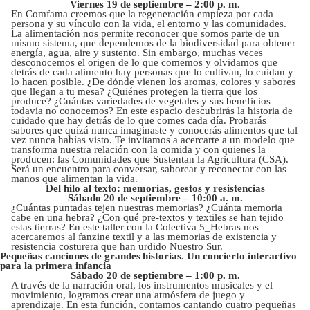
Viernes 19 de septiembre – 2:00 p. m.
En Comfama creemos que la regeneración empieza por cada
persona y su vínculo con la vida, el entorno y las comunidades.
La alimentación nos permite reconocer que somos parte de un
mismo sistema, que dependemos de la biodiversidad para obtener
energía, agua, aire y sustento. Sin embargo, muchas veces
desconocemos el origen de lo que comemos y olvidamos que
detrás de cada alimento hay personas que lo cultivan, lo cuidan y
lo hacen posible. ¿De dónde vienen los aromas, colores y sabores
que llegan a tu mesa? ¿Quiénes protegen la tierra que los
produce? ¿Cuántas variedades de vegetales y sus beneficios
todavía no conocemos? En este espacio descubrirás la historia de
cuidado que hay detrás de lo que comes cada día. Probarás
sabores que quizá nunca imaginaste y conocerás alimentos que tal
vez nunca habías visto. Te invitamos a acercarte a un modelo que
transforma nuestra relación con la comida y con quienes la
producen: las Comunidades que Sustentan la Agricultura (CSA).
Será un encuentro para conversar, saborear y reconectar con las
manos que alimentan la vida.
Del hilo al texto: memorias, gestos y resistencias
Sábado 20 de septiembre – 10:00 a. m.
¿Cuántas puntadas tejen nuestras memorias? ¿Cuánta memoria
cabe en una hebra? ¿Con qué pre-textos y textiles se han tejido
estas tierras? En este taller con la Colectiva 5_Hebras nos
acercaremos al fanzine textil y a las memorias de existencia y
resistencia costurera que han urdido Nuestro Sur.
Pequeñas canciones de grandes historias. Un concierto interactivo
para la primera infancia
Sábado 20 de septiembre – 1:00 p. m.
A través de la narración oral, los instrumentos musicales y el
movimiento, logramos crear una atmósfera de juego y
aprendizaje. En esta función, contamos cantando cuatro pequeñas