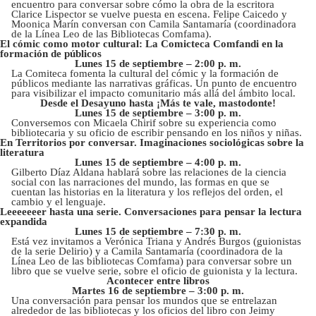
encuentro para conversar sobre cómo la obra de la escritora
Clarice Lispector se vuelve puesta en escena. Felipe Caicedo y
Moonica Marín conversan con Camila Santamaría (coordinadora
de la Línea Leo de las Bibliotecas Comfama).
El cómic como motor cultural: La Comicteca Comfandi en la
formación de públicos
Lunes 15 de septiembre – 2:00 p. m.
La Comiteca fomenta la cultural del cómic y la formación de
públicos mediante las narrativas gráficas. Un punto de encuentro
para visibilizar el impacto comunitario más allá del ámbito local.
Desde el Desayuno hasta ¡Más te vale, mastodonte!
Lunes 15 de septiembre – 3:00 p. m.
Conversemos con Micaela Chirif sobre su experiencia como
bibliotecaria y su oficio de escribir pensando en los niños y niñas.
En Territorios por conversar. Imaginaciones sociológicas sobre la
literatura
Lunes 15 de septiembre – 4:00 p. m.
Gilberto Díaz Aldana hablará sobre las relaciones de la ciencia
social con las narraciones del mundo, las formas en que se
cuentan las historias en la literatura y los reflejos del orden, el
cambio y el lenguaje.
Leeeeeeer hasta una serie. Conversaciones para pensar la lectura
expandida
Lunes 15 de septiembre – 7:30 p. m.
Está vez invitamos a Verónica Triana y Andrés Burgos (guionistas
de la serie Delirio) y a Camila Santamaría (coordinadora de la
Línea Leo de las bibliotecas Comfama) para conversar sobre un
libro que se vuelve serie, sobre el oficio de guionista y la lectura.
Acontecer entre libros
Martes 16 de septiembre – 3:00 p. m.
Una conversación para pensar los mundos que se entrelazan
alrededor de las bibliotecas y los oficios del libro con Jeimy