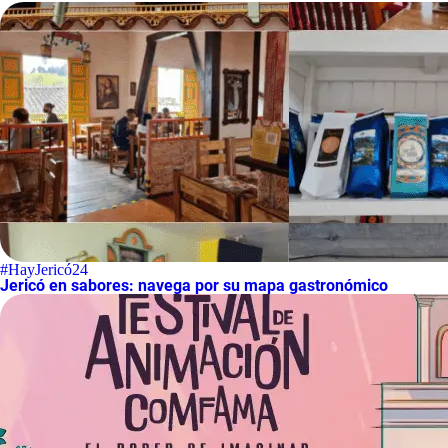
#HayJericó24
Jericó en sabores: navega por su mapa gastronómico