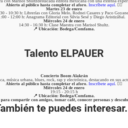
ra con Marisol Shultzdestacada editora mexicana con una extensa experien
Abierto al público hasta completar el aforo.
Inscríbete aquí.
✍🏻
Martes 23 de enero
:30 - 10:30 h: Librerías con Gloria Melo, Rodnei Casares y Paco Goyane
1:00 - 12:00 h: Anagrama Editorial con Silvia Sesé y Diego Aristizábal.
Miércoles 24 de enero
14:30 - 16:30 h: Clase Maestra con Marisol Shultz.
📍 Ubicación: Bodega/Comfama.
Talento ELPAUER
Concierto Boom Alakrán
ca, música urbana, blues, rock, rap y electrónica, destacando en sus ac
Abierto al público hasta completar el aforo.
Inscríbete aquí.
✍🏻
Miércoles 24 de enero
19:15 - 20:15 h
📍 Ubicación: Bodega/Comfama.
a para compartir con amigos, tomar café, conocer personas y descub
ambién te puedes interesar.