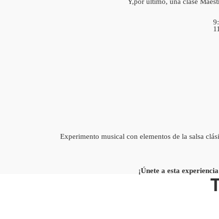
Y,por último, una clase Maest
9
1
Experimento musical con elementos de la salsa clási
¡Únete a esta experienci
T