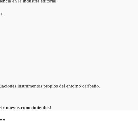
cia en la industria editorial.
s.
tuaciones instrumentos propios del entorno caribeño.
rir nuevos conocimientos!
..