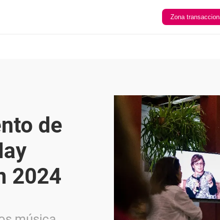
Zona transaccion
ento de
Hay
ín 2024
os música,