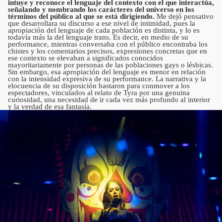
intuye y reconoce el lenguaje del contexto con el que interactúa,
señalando y nombrando los carácteres del universo en los
términos del público al que se está dirigiendo.
Me dejó pensativo
que desarrollara su discurso a ese nivel de intimidad, pues la
apropiación del lenguaje de cada población es distinta, y lo es
todavía más la del lenguaje trans. Es decir, en medio de su
performance, mientras conversaba con el público encontraba los
chistes y los comentarios precisos, expresiones concretas que en
ese contexto se elevaban a significados conocidos
mayoritariamente por personas de las poblaciones gays o lésbicas.
Sin embargo, esa apropiación del lenguaje es menor en relación
con la intensidad expresiva de su performance. La narrativa y la
elocuencia de su disposición bastaron para conmover a los
espectadores, vinculados al relato de Tyra por una genuina
curiosidad, una necesidad de ir cada vez más profundo al interior
y la verdad de esa fantasía.