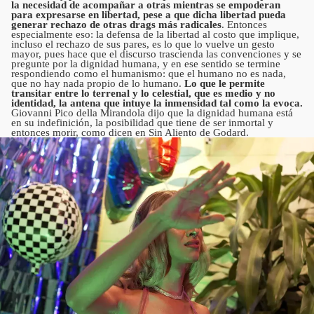
la necesidad de acompañar a otras mientras se empoderan
para expresarse en libertad, pese a que dicha libertad pueda
generar rechazo de otras drags más radicales
. Entonces
especialmente eso: la defensa de la libertad al costo que implique,
incluso el rechazo de sus pares, es lo que lo vuelve un gesto
mayor, pues hace que el discurso trascienda las convenciones y se
pregunte por la dignidad humana, y en ese sentido se termine
respondiendo como el humanismo: que el humano no es nada,
que no hay nada propio de lo humano.
Lo que le permite
transitar entre lo terrenal y lo celestial, que es medio y no
identidad, la antena que intuye la inmensidad tal como la evoca.
Giovanni Pico della Mirandola dijo que la dignidad humana está
en su indefinición, la posibilidad que tiene de ser inmortal y
entonces morir, como dicen en Sin Aliento de Godard.