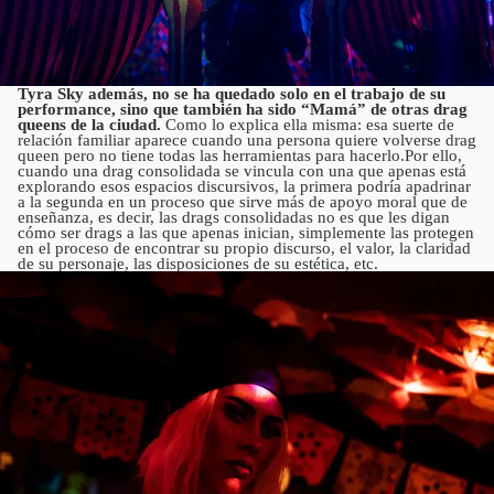
Tyra Sky además, no se ha quedado solo en el trabajo de su
performance, sino que también ha sido “Mamá” de otras drag
queens de la ciudad.
Como lo explica ella misma: esa suerte de
relación familiar aparece cuando una persona quiere volverse drag
queen pero no tiene todas las herramientas para hacerlo.Por ello,
cuando una drag consolidada se vincula con una que apenas está
explorando esos espacios discursivos, la primera podría apadrinar
a la segunda en un proceso que sirve más de apoyo moral que de
enseñanza, es decir, las drags consolidadas no es que les digan
cómo ser drags a las que apenas inician, simplemente las protegen
en el proceso de encontrar su propio discurso, el valor, la claridad
de su personaje, las disposiciones de su estética, etc.