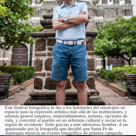
Este festival fotográfico le dio a los habitantes del municipio un
espacio para la expresión artística más allá de las instituciones, y
además generó empleos, emprendimientos, turismo, opciones de
vida, y convirtió al pueblo en un referente cultural y social en la
región de occidente. Todo gracias a este silencioso hombre. A un
apasionado por la fotografía que decidió que Santa Fe de
Antioquia merecía un evento fotográfico de primera categoría.