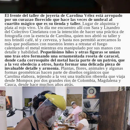
El frente del taller de joyería de Carolina Vélez está arropado
por un curazao florecido que hace las veces de umbral al
cuartito mágico que es su tienda y taller.
Lugar de alquimia y
plata al rojo vivo. Un día me encuentro allí con Sara y Lisandro
del Colectivo Cinelatura con la intención de hacer una práctica de
fotografía con la esencia de Carolina, quien nos abrió su taller y
nos brindó café, té y cerveza, y hasta nos permitió acercarnos lo
más que podíamos con nuestros lentes a retratar el fuego
calentando el metal mientras era manipulado por sus manos con
detalle y habilidad.
Pequeñísimo hilos y otras figuras se unían
uno tras otro formando una ornamentada roseta de caracol,
donde cada corrosquito del metal hacía parte de un patrón, que
a la vez obedecía a otros, hasta formar una delicada pieza de
invaluable detalle y armonía.
Plantas, flores, animales y algunas
formas geométricas hacen parte de diseños orgánicos que
Carolina elabora, tejiendo a la vez una tradición ribereña que viaja
desde Mompox por dos grandes ríos de Colombia, Magdalena y
Cauca, desde hace muchos años atrás.