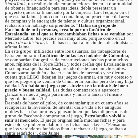
SharkTank
, un reality donde emprendedores tienen la oportunidad
de obtener financiación para sus ideas, debía presentar un
proyecto que sería financiado por la empresa. En el equipo en el
que estaba Jaime, junto con la contadora, un practicante del área
de compras y la encargada de talento y cultura organizacional,
realizaron un hallazgo sorprendente: “
Había un grupo de
Facebook de mil personas, creado por un fanático de
Estralandia
,
en el que se intercambiaban fichas o se vendían
por
Mercado Libre; los precios eran muy altos, porque como en
El
precio de la historia
, las fichas estaban a precio de coleccionista”,
afirma Jaime.
En este grupo, infiltrados entre los usuarios, los trabajadores de
Estra encontraron
fanáticos de todas las ciudades de Colombia
;
se compartían fotografías de construcciones hechas por muchos
años, réplicas de la Torre Eiffel, y todos creían que Estralandia era
una empresa que había desaparecido desde hace muchos años.
Comenzaron también a hacer estudios de mercado y se dieron
cuenta que LEGO, líder en los juegos de armar, era muy costoso y
que los juegos que venían de China eran baratos pero de muy baja
calidad.
No había un juego que estuviera en la mitad: de buen
precio y buena calidad
. Las dudas comenzaron a aparecer:
¿lanzar un nuevo juego para niños y niñas o lanzar el mismo
juego de los años 70?
Después de hacer cálculos, de contemplar que en cuatro años se
recuperaría la inversión, de intentar darle vida a los antiguos
moldes hasta fracturarlos y pensando en que las mil personas del
grupo de Facebook comprarían el juego,
Estralandia volvió a
salir al mercado
. El juego original tenía muchas fichas y para
este solo se pudieron elaborar las fichas más claves: “Pensamos
que los verdaderos fanáticos iban a rechazar el juego, se iban a
sentir estafados”, dice Jaime.