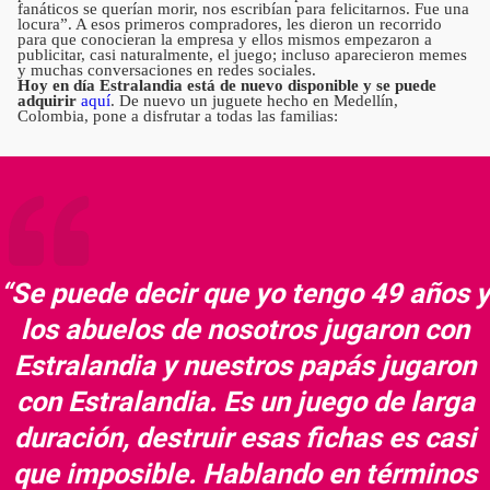
fanáticos se querían morir, nos escribían para felicitarnos. Fue una
locura”. A esos primeros compradores, les dieron un recorrido
para que conocieran la empresa y ellos mismos empezaron a
publicitar, casi naturalmente, el juego; incluso aparecieron memes
y muchas conversaciones en redes sociales.
Hoy en día Estralandia está de nuevo disponible y se puede
adquirir
aquí
. De nuevo un juguete hecho en Medellín,
Colombia, pone a disfrutar a todas las familias:
“Se puede decir que yo tengo 49 años y
los abuelos de nosotros jugaron con
Estralandia y nuestros papás jugaron
con Estralandia. Es un juego de larga
duración, destruir esas fichas es casi
que imposible. Hablando en términos