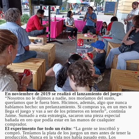
En noviembre de 2019 se realizó el lanzamiento del juego
:
“Nosotros no le dijimos a nadie, nos moríamos del susto,
queríamos que le fuera bien. Hicimos, además, algo que nunca
habíamos hecho: un prelanzamiento. Si compras ya, en un mes te
llega el juego y vas a ser de los primeros en tenerlo”, continúa
Jaime. Sumado a esta estrategia, sacaron una pieza especial
bañada en oro que podía estar en las manos de cualquier
comprador.
El experimento fue todo un éxito
: “La gente se inscribió y
compró. Teníamos la plata de los juegos un mes antes de tener la
producción. Nunca en la vida nos había pasado esto. Los