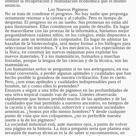
obtener la recuperación y reanudación económica que él mismo
anuncia.
Los Nuevos Pigmeos
No se trata de condenar el progreso. No hay nadie que proponga
seriamente retornar a la carreta y al caballo. Pero es tiempo de
despertar. El progreso no es un sueño. Sus promesas no están ahí
para ilusionarnos. Ellas constituyen un punto de desafío. En lugar
de maravillarse con las proezas de la informática, haríamos mejor
preguntándonos cuántos niños, en los colegios, están dispuestos a
sentarse ante un terminal de computador. En lugar de admirar las
hazañas de la biotecnología, será mejor formar a los biólogos para
seleccionar los microbios. Y a los mecánicos, a los especialistas de
la física, en construir las nuevas máquinas para explotar los
nuevos materiales. Y a los matemáticos, formarlos a marchas
forzadas, porque la lengua de las ciencias y de la técnica, son las
matemáticas.
Los humanistas serios se preguntan si no nos arriesgamos, en esa
brutal conversión, a perder algunas aptitudes y cualidades que han
hecho posible la grandeza de nuestra civilización. Esto es cierto.
Pero, ¿son estas aptitudes y cualidades indispensables para el
hombre, tal y como ellos lo pretenden?
Ensayen a seguir a una tribu de pigmeos en las profundidades de
una selva tropical cuando van de caza. Ustedes observarán
rápidamente que hemos perdido mucho de las aptitudes y de las
cualidades que han permitido a nuestros ancestros, en tiempos de
la cacería y de la recolección, sobrevivir y construir sociedades
armónicas. ¿Somos por ello menos hombres? Y desde cualquier
punto de vista que nos coloquemos, ¿no es preferible nuestra
suerte a la de los pigmeos?
La sociedad industrial está, ante nuestros ojos, a punto de volver
una página en la historia. La única pregunta seria que plantea esta
invasión de nuevas técnicas es la de saber si encontraremos, en