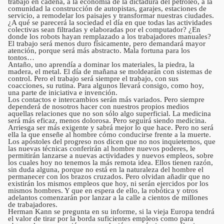
trabajo en cadena, a la economía de la dictadura del petróleo, a la
comunidad la construcción de autopistas, garajes, estaciones de
servicio, a remodelar los paisajes y transformar nuestras ciudades.
¿A qué se parecerá la sociedad el día en que todas las actividades
colectivas sean filtradas y elaboradas por el computador? ¿En
donde los robots hayan remplazado a los trabajadores manuales?
El trabajo será menos duro físicamente, pero demandará mayor
atención, porque será más abstracto. Mala fortuna para los
tontos…
Antaño, uno aprendía a dominar los materiales, la piedra, la
madera, el metal. El día de mañana se moldearán con sistemas de
control. Pero el trabajo será siempre el trabajo, con sus
coacciones, su rutina. Para algunos llevará consigo, como hoy,
una parte de iniciativa e invención.
Los contactos e intercambios serán más variados. Pero siempre
dependerá de nosotros hacer con nuestros propios medios
aquellas relaciones que no son sólo algo superficial. La medicina
será más eficaz, menos dolorosa. Pero seguirá siendo medicina.
Arriesga ser más exigente y sabrá mejor lo que hace. Pero no será
ella la que enseñe al hombre cómo conducirse frente a la muerte.
Los apóstoles del progreso nos dicen que no nos inquietemos, que
las nuevas técnicas conferirán al hombre nuevos poderes, le
permitirán lanzarse a nuevas actividades y nuevos empleos, sobre
los cuales hoy no tenemos la más remota idea. Ellos tienen razón,
sin duda alguna, porque no está en la naturaleza del hombre el
permanecer con los brazos cruzados. Pero olvidan añadir que no
existirán los mismos empleos que hoy, ni serán ejercidos por los
mismos hombres. Y que en espera de ello, la robótica y otros
adelantos comenzarán por lanzar a la calle a cientos de millones
de trabajadores.
Herman Kann se pregunta en su informe, si la vieja Europa tendrá
el valor de tirar por la borda suficientes empleos como para