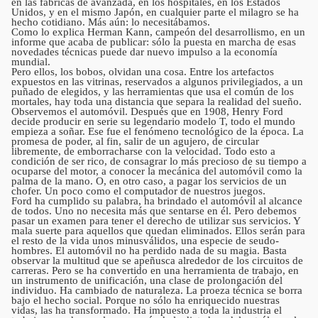
en las fábricas de avanzada, en los hospitales, en los Estados
Unidos, y en el mismo Japón, en cualquier parte el milagro se ha
hecho cotidiano. Más aún: lo necesitábamos.
Como lo explica Herman Kann, campeón del desarrollismo, en un
informe que acaba de publicar: sólo la puesta en marcha de esas
novedades técnicas puede dar nuevo impulso a la economía
mundial.
Pero ellos, los bobos, olvidan una cosa. Entre los artefactos
expuestos en las vitrinas, reservados a algunos privilegiados, a un
puñado de elegidos, y las herramientas que usa el común de los
mortales, hay toda una distancia que separa la realidad del sueño.
Observemos el automóvil. Después que en 1908, Henry Ford
decide producir en serie su legendario modelo T, todo el mundo
empieza a soñar. Ese fue el fenómeno tecnológico de la época. La
promesa de poder, al fin, salir de un agujero, de circular
libremente, de emborracharse con la velocidad. Todo esto a
condición de ser rico, de consagrar lo más precioso de su tiempo a
ocuparse del motor, a conocer la mecánica del automóvil como la
palma de la mano. O, en otro caso, a pagar los servicios de un
chofer. Un poco como el computador de nuestros juegos.
Ford ha cumplido su palabra, ha brindado el automóvil al alcance
de todos. Uno no necesita más que sentarse en él. Pero debemos
pasar un examen para tener el derecho de utilizar sus servicios. Y
mala suerte para aquellos que quedan eliminados. Ellos serán para
el resto de la vida unos minusválidos, una especie de seudo-
hombres. El automóvil no ha perdido nada de su magia. Basta
observar la multitud que se apeñusca alrededor de los circuitos de
carreras. Pero se ha convertido en una herramienta de trabajo, en
un instrumento de unificación, una clase de prolongación del
individuo. Ha cambiado de naturaleza. La proeza técnica se borra
bajo el hecho social. Porque no sólo ha enriquecido nuestras
vidas, las ha transformado. Ha impuesto a toda la industria el