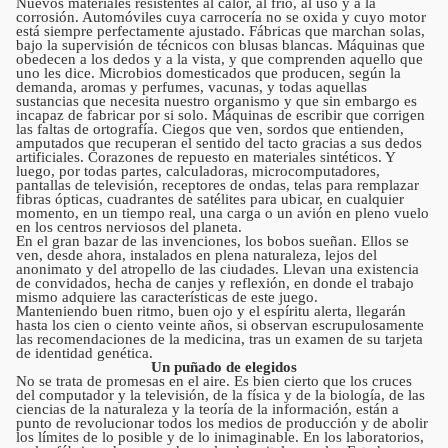
Nuevos materiales resistentes al calor, al frío, al uso y a la
corrosión. Automóviles cuya carrocería no se oxida y cuyo motor
está siempre perfectamente ajustado. Fábricas que marchan solas,
bajo la supervisión de técnicos con blusas blancas. Máquinas que
obedecen a los dedos y a la vista, y que comprenden aquello que
uno les dice. Microbios domesticados que producen, según la
demanda, aromas y perfumes, vacunas, y todas aquellas
sustancias que necesita nuestro organismo y que sin embargo es
incapaz de fabricar por si solo. Máquinas de escribir que corrigen
las faltas de ortografía. Ciegos que ven, sordos que entienden,
amputados que recuperan el sentido del tacto gracias a sus dedos
artificiales. Corazones de repuesto en materiales sintéticos. Y
luego, por todas partes, calculadoras, microcomputadores,
pantallas de televisión, receptores de ondas, telas para remplazar
fibras ópticas, cuadrantes de satélites para ubicar, en cualquier
momento, en un tiempo real, una carga o un avión en pleno vuelo
en los centros nerviosos del planeta.
En el gran bazar de las invenciones, los bobos sueñan. Ellos se
ven, desde ahora, instalados en plena naturaleza, lejos del
anonimato y del atropello de las ciudades. Llevan una existencia
de convidados, hecha de canjes y reflexión, en donde el trabajo
mismo adquiere las características de este juego.
Manteniendo buen ritmo, buen ojo y el espíritu alerta, llegarán
hasta los cien o ciento veinte años, si observan escrupulosamente
las recomendaciones de la medicina, tras un examen de su tarjeta
de identidad genética.
Un puñado de elegidos
No se trata de promesas en el aire. Es bien cierto que los cruces
del computador y la televisión, de la física y de la biología, de las
ciencias de la naturaleza y la teoría de la información, están a
punto de revolucionar todos los medios de producción y de abolir
los límites de lo posible y de lo inimaginable. En los laboratorios,