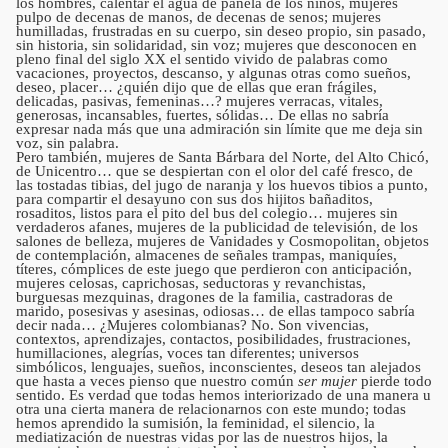
los hombres, calentar el agua de panela de los niños, mujeres
pulpo de decenas de manos, de decenas de senos; mujeres
humilladas, frustradas en su cuerpo, sin deseo propio, sin pasado,
sin historia, sin solidaridad, sin voz; mujeres que desconocen en
pleno final del siglo XX el sentido vivido de palabras como
vacaciones, proyectos, descanso, y algunas otras como sueños,
deseo, placer… ¿quién dijo que de ellas que eran frágiles,
delicadas, pasivas, femeninas…? mujeres verracas, vitales,
generosas, incansables, fuertes, sólidas… De ellas no sabría
expresar nada más que una admiración sin límite que me deja sin
voz, sin palabra.
Pero también, mujeres de Santa Bárbara del Norte, del Alto Chicó,
de Unicentro… que se despiertan con el olor del café fresco, de
las tostadas tibias, del jugo de naranja y los huevos tibios a punto,
para compartir el desayuno con sus dos hijitos bañaditos,
rosaditos, listos para el pito del bus del colegio… mujeres sin
verdaderos afanes, mujeres de la publicidad de televisión, de los
salones de belleza, mujeres de Vanidades y Cosmopolitan, objetos
de contemplación, almacenes de señales trampas, maniquíes,
títeres, cómplices de este juego que perdieron con anticipación,
mujeres celosas, caprichosas, seductoras y revanchistas,
burguesas mezquinas, dragones de la familia, castradoras de
marido, posesivas y asesinas, odiosas… de ellas tampoco sabría
decir nada… ¿Mujeres colombianas? No. Son vivencias,
contextos, aprendizajes, contactos, posibilidades, frustraciones,
humillaciones, alegrías, voces tan diferentes; universos
simbólicos, lenguajes, sueños, inconscientes, deseos tan alejados
que hasta a veces pienso que nuestro común
ser mujer
pierde todo
sentido. Es verdad que todas hemos interiorizado de una manera u
otra una cierta manera de relacionarnos con este mundo; todas
hemos aprendido la sumisión, la feminidad, el silencio, la
mediatización de nuestras vidas por las de nuestros hijos, la