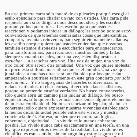
En esta primera carta sólo trataré de explicarles por qué escogí el
estilo epistolario para charlar un rato con ustedes. Una carta pide
respuesta aun si se dirige a unos desconocidos, y les escribo
porque yo los quiero oír… Les escribo para que ustedes
reaccionen y podamos iniciar un diálogo; les escribo porque estoy
convencida de que tenemos demasiadas cosas que intercambiar,
compartir, inventar, reinventar, para seguir eternamente callados;
les escribo porque quiero que ustedes entiendan que nosotras
también estamos dispuestas a escucharlos para enriquecernos,
para transformarnos, para reconocer nuestros límites y fallas
siempre y cuando ustedes, por una vez, estén dispuestos a
escuchar
… a escuchar otra voz. Una voz de mujer, una voz de
otro color, otro sabor, otra tonalidad. Una voz que quiere molestar
un poco esta sinfonía masculina que es el mundo. Una voz que
juntándose a muchas otras será por fin oída por los que están
empezando a aburrirse seriamente en este gran concierto
por
sólo
masculino…
Y no tengo ganas de hacerles conferencias, ni
redactar artículos, ni citar teorías, ni recurrir a las estadísticas,
porque no pretendo enseñar verdades. No busco convencerlos,
sólo quiero abrir un camino para iniciar un diálogo. No busco
enjuiciarlos, sólo quiero hacer más conscientes algunos elementos
de nuestra cotidianidad. No busco teorizar, ni legislar, ni aún ser
coherente; sólo quiero expresar nuestras vivencias estableciendo
la menos discontinuidad posible entre este vivido y nuestra
conciencia de él. Por eso, no siempre encontrarán lógica,
coherencia, objetividad… lo vivido es lo menos coherente
posible. Lo vivido nunca cabe exactamente en una teoría, en una
ley, que expresan otros niveles de la realidad. Lo vivido no es
científico es este sentido; sin embargo hoy estoy segura de mi