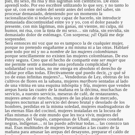
piel, mi sexo, mi risa y mis lágrimas son científicos. De ellos
aprendí todo. Por eso escribiré utilizando lo que soy, y no tanto lo
que sé, con este orden del sentir antes del orden del saber, sin
procesar demasiado, deteniendo por un momento la
racionalización si todavía soy capaz de hacerlo, sin introducir
demasiada discontinuidad entre yo y yo, con el dolor pasado y
presente, con mis lágrimas, mis ganas, mi vientre, mi culpa, mi
humor, mi risa, con la tinta de mi sexo… sin rabia, sin envidia, sin
demasiado dolor de estómago. Con sorpresa; ¡sí! Ojalá me deje
sorprender.
Será entonces mi voz que no es tampoco la de cualquier mujer,
porque no pretendo engañarme a mí misma ni a las otras. Hablaré
ante todo por mí y no a
nombre de las mujeres colombianas
porque sencillamente no existen las mujeres colombianas. De eso
estoy segura. Creo que el hecho de compartir este
ser mujer
que
me permite sentir a menudo una profunda complicidad y
solidaridad con todas, no me otorga en absoluto el derecho de
hablar por ellas todas. Efectivamente qué puedo decir, ¿y qué sé
yo de estas infinitas mujeres?... Vendedoras de Ley, obreras de los
cultivos de flores en la sabana, mujeres
marlboro
sentadas al lado
de una vitrina en una esquina inhóspita y fría, mujeres que venden
arepas hasta las cuatro de la mañana en la décima, muchachas de
servicio, a nuestro servicio, meseras de café, de restaurantes,
mujeres
amas de rancho
, mujeres de las plazas de mercado,
mujeres nocturnas al servicio del deseo brutal y desolado de los
hombres, perdidas en la misma soledad, mujeres madrugadoras de
las eternas filas del cocinol, mujeres instaladas en la locura de
ellas mismas o de este mundo que les toca vivir, mujeres del
Putumayo, del Vaupés, campesinas de Ubaté, mujeres costeñas
negras, indígenas… ni las puedo adivinar todas… las conozco tan
mal. Esas multitudes de mujeres levantadas a las cuatro de la
mañana para amasar las arepas del desayuno, preparar el caldo de