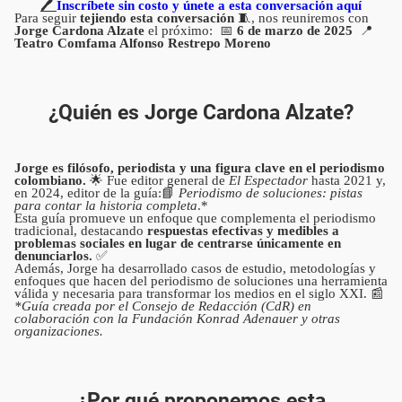
🖊️
Inscríbete sin costo y únete a esta conversación aquí
Para seguir
tejiendo esta conversación
🧵, nos reuniremos con
Jorge Cardona Alzate
el próximo: 📅
6 de marzo de 2025
📍
Teatro Comfama Alfonso Restrepo Moreno
¿Quién es Jorge Cardona Alzate?
Jorge es filósofo, periodista y una figura clave en el periodismo
colombiano.
🌟 Fue editor general de
El Espectador
hasta 2021 y,
en 2024, editor de la guía:📘
Periodismo de soluciones: pistas
para contar la historia completa
.*
Esta guía promueve un enfoque que complementa el periodismo
tradicional, destacando
respuestas efectivas y medibles a
problemas sociales en lugar de centrarse únicamente en
denunciarlos.
✅
Además, Jorge ha desarrollado casos de estudio, metodologías y
enfoques que hacen del periodismo de soluciones una herramienta
válida y necesaria para transformar los medios en el siglo XXI. 📰
*Guía creada por el Consejo de Redacción (CdR) en
colaboración con la Fundación Konrad Adenauer y otras
organizaciones.
¿Por qué proponemos esta