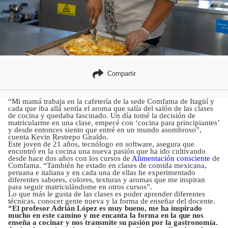
Compartir
“Mi mamá trabaja en la cafetería de la sede Comfama de Itagüí y
cada que iba allá sentía el aroma que salía del salón de las clases
de cocina y quedaba fascinado. Un día tomé la decisión de
matricularme en una clase, empecé con ‘cocina para principiantes’
y desde entonces siento que entré en un mundo asombroso”,
cuenta Kevin Restrepo Giraldo.
Este joven de 21 años, tecnólogo en software, asegura que
encontró en la cocina una nueva pasión que ha ido cultivando
desde hace dos años con los cursos de
Alimentación consciente
de
Comfama. “También he estado en clases de comida mexicana,
peruana e italiana y en cada una de ellas he experimentado
diferentes sabores, colores, texturas y aromas que me inspiran
para seguir matriculándome en otros cursos”.
Lo que más le gusta de las clases es poder aprender diferentes
técnicas, conocer gente nueva y la forma de enseñar del docente.
“El profesor Adrián López es muy bueno, me ha inspirado
mucho en este camino y me encanta la forma en la que nos
enseña a cocinar y nos transmite su pasión por la gastronomía.