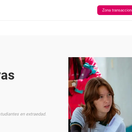
Zona transaccion
vas
estudiantes en extraedad.