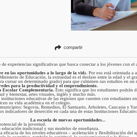
compartir
e experiencias significativas que busca conectar a los jóvenes con el a
ee en las oportunidades a lo largo de la vid
a. Por eso está orientada a
nisterio de Educación, la extraedad es el desfase entre la edad y el gr
ra cursar un determinado grado) para que culminen sus estudios en un 
redes para la productividad y el emprendimiento.
 Escolar Complementaria.
Esto significa que los estudiantes podrán d
lud y bienestar, artes visuales, inglés y mucho más.
 instituciones educativas de las regiones que cuenten con estudiantes 
alicen su vida académica en el colegio.
 municipios: Segovia, Remedios, El Santuario, Arboletes, Caucasia y Y
los indicadores de deserción en cada una de estas Instituciones Educativ
La escuela de nuevas oportunidades...
potencial de la juventud.
a educación tradicional y sus modelos de enseñanza.
a eficacia de los niveles educativos – aceleración y flexibilización del 
olo lo cognitivo, también lo espiritual, lo socioemocional y lo físico.